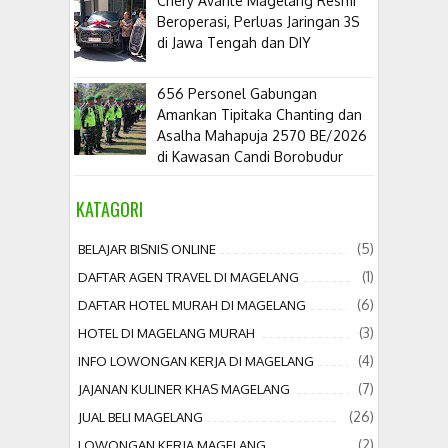
​Chery Avante Magelang Resmi
Beroperasi, Perluas Jaringan 3S
di Jawa Tengah dan DIY
656 Personel Gabungan
Amankan Tipitaka Chanting dan
Asalha Mahapuja 2570 BE/2026
di Kawasan Candi Borobudur
KATAGORI
(5)
BELAJAR BISNIS ONLINE
(1)
DAFTAR AGEN TRAVEL DI MAGELANG
(6)
DAFTAR HOTEL MURAH DI MAGELANG
(3)
HOTEL DI MAGELANG MURAH
(4)
INFO LOWONGAN KERJA DI MAGELANG
(7)
JAJANAN KULINER KHAS MAGELANG
(26)
JUAL BELI MAGELANG
(2)
LOWONGAN KERJA MAGELANG