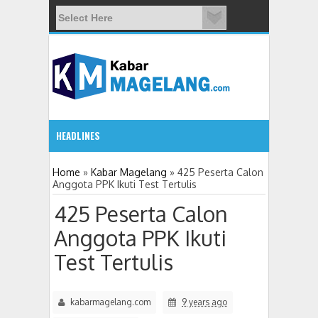
HEADLINES
5:32 PM
Home
»
Kabar Magelang
»
425 Peserta Calon
Anggota PPK Ikuti Test Tertulis
11 Siswa SMPN 3 Candimulyo Diduga Keracunan Menu Makan
425 Peserta Calon
Anggota PPK Ikuti
Test Tertulis
kabarmagelang.com
9 years ago