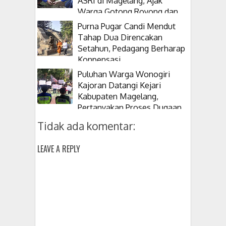
ASRI di Magelang, Ajak
Warga Gotong Royong dan
Tanam Pohon
Purna Pugar Candi Mendut
Tahap Dua Direncakan
Setahun, Pedagang Berharap
Konpensasi
Puluhan Warga Wonogiri
Kajoran Datangi Kejari
Kabupaten Magelang,
Pertanyakan Proses Dugaan
Korupsi Kepala Desanya
Tidak ada komentar:
LEAVE A REPLY