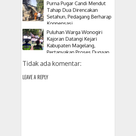
Tanam Pohon
Purna Pugar Candi Mendut
Tahap Dua Direncakan
Setahun, Pedagang Berharap
Konpensasi
Puluhan Warga Wonogiri
Kajoran Datangi Kejari
Kabupaten Magelang,
Pertanyakan Proses Dugaan
Korupsi Kepala Desanya
Tidak ada komentar:
LEAVE A REPLY