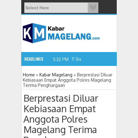
HEADLINES
11 Siswa SMPN 3 Candim
5:32 PM
Home
»
Kabar Magelang
»
Berprestasi Diluar
Kebiasaan Empat Anggota Polres Magelang
Terima Penghargaan
Berprestasi Diluar
Kebiasaan Empat
Anggota Polres
Magelang Terima