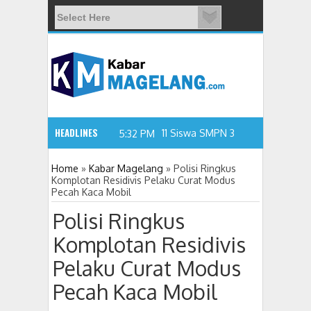
HEADLINES
5:32 PM
Home
»
Kabar Magelang
»
Polisi Ringkus
Komplotan Residivis Pelaku Curat Modus
Pecah Kaca Mobil
11 Siswa SMPN 3 Candimulyo Diduga K
Polisi Ringkus
Komplotan Residivis
Pelaku Curat Modus
Pecah Kaca Mobil