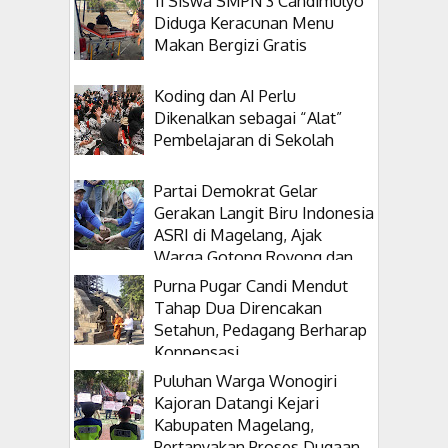
11 Siswa SMPN 3 Candimulyo
Diduga Keracunan Menu
Makan Bergizi Gratis
Koding dan AI Perlu
Dikenalkan sebagai “Alat”
Pembelajaran di Sekolah
Partai Demokrat Gelar
Gerakan Langit Biru Indonesia
ASRI di Magelang, Ajak
Warga Gotong Royong dan
Tanam Pohon
Purna Pugar Candi Mendut
Tahap Dua Direncakan
Setahun, Pedagang Berharap
Konpensasi
Puluhan Warga Wonogiri
Kajoran Datangi Kejari
Kabupaten Magelang,
Pertanyakan Proses Dugaan