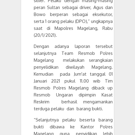
silver
. P
elaku dengan masing-masing
peran Sultan sebagai driver, Agus dan
Bowo berperan sebagai eksekutor,
serta 1 orang pelaku (DPO)
,” ungkapnya
saat di Mapolres Magelang, Rabu
(20/1/2021)
.
Dengan adanya laporan tersebut
selanjutnya Team Resmob Polres
Magelang melakukan serangkaian
penyelidikan diwilayah Magelang
.
Kemudian
pada
Jum'at tanggal 01
Januari 2021 pukul 11.00 wib Tim
Resmob Polres Magelang diback up
Resmob Ungaran dipimpin Kasat
Reskrim berhasil mengamankan
terduga pelaku dan barang bukti.
“
Selanjutnya pelaku beserta barang
bukti dibawa ke Kantor Polres
Magelang guna penyidikan lebih