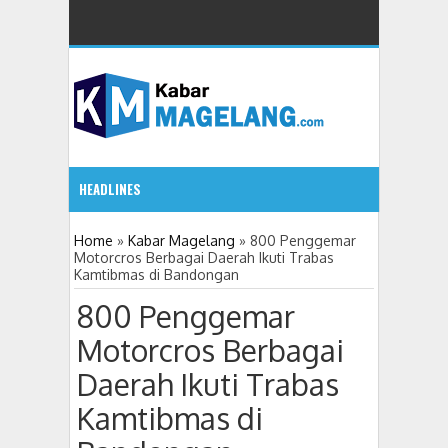
HEADLINES
11 Siswa SMPN 3 Candimulyo Diduga Keracunan
5:32 PM
Home
»
Kabar Magelang
»
800 Penggemar
Motorcros Berbagai Daerah Ikuti Trabas
Kamtibmas di Bandongan
Koding dan AI Perlu Dikenalkan sebagai “Alat” 
3:38 PM
800 Penggemar
3:31 PM
Motorcros Berbagai
Daerah Ikuti Trabas
Partai Demokrat Gelar Gerakan Langit Biru Indonesia A
Kamtibmas di
Purna Pugar Candi Mendut Tahap Dua Direnc
10:48 AM