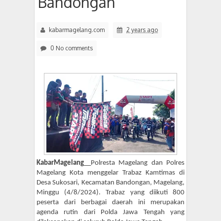
Bandongan
5:23 PM
kabarmagelang.com
2 years ago
Puluhan Warga Wonogiri Kajoran Datangi Kejari Kabupat
0 No comments
KabarMagelang
__Polresta Magelang dan Polres
Magelang Kota menggelar Trabaz Kamtimas di
Desa Sukosari, Kecamatan Bandongan, Magelang,
Minggu (4/8/2024). Trabaz yang diikuti 800
peserta dari berbagai daerah ini merupakan
agenda rutin dari Polda Jawa Tengah yang