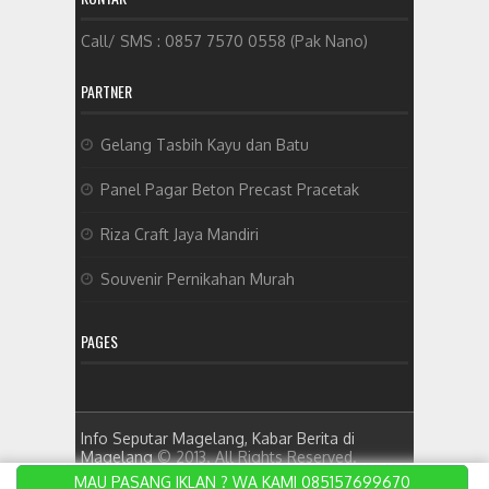
Call/ SMS : 0857 7570 0558 (Pak Nano)
PARTNER
Gelang Tasbih Kayu dan Batu
Panel Pagar Beton Precast Pracetak
Riza Craft Jaya Mandiri
Souvenir Pernikahan Murah
PAGES
Info Seputar Magelang, Kabar Berita di
Magelang
© 2013. All Rights Reserved.
Designed by
ket qua bong da
MAU PASANG IKLAN ? WA KAMI 085157699670