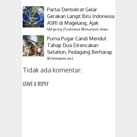
Partai Demokrat Gelar
Gerakan Langit Biru Indonesia
ASRI di Magelang, Ajak
Warga Gotong Royong dan
Tanam Pohon
Purna Pugar Candi Mendut
Tahap Dua Direncakan
Setahun, Pedagang Berharap
Konpensasi
Tidak ada komentar:
LEAVE A REPLY