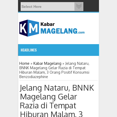
HEADLINES
5:32 PM
Home
»
Kabar Magelang
»
Jelang Nataru,
BNNK Magelang Gelar Razia di Tempat
Hiburan Malam, 3 Orang Positif Konsumsi
11 Siswa SMPN 3 Candimulyo Diduga Keracuna
Benzodiazephine
Jelang Nataru, BNNK
Magelang Gelar
Razia di Tempat
Hiburan Malam, 3