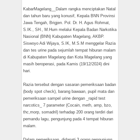
KabarMagelang__Dalam rangka menciptakan Natal
dan tahun baru yang konusif, Kepala BNN Provinsi
Jawa Tengah, Brigjen. Pol. Dr. H. Agus Rohmat,
S.IK., SH., M.Hum melalui Kepala Badan Narkotika
Nasional (BNN) Kabupaten Magelang, AKBP.
Siswoyo Adi Wijaya, S.IK, M.S.M menggelar Razia
dan tes urine pada sejumlah tempat hiburan malam
di Kabupaten Magelang dan Kota Magelang yang
masih beroperasi, pada Kamis (19/12/2024) dini
hari.
Razia tersebut dengan sasaran pemeriksaan badan
(body spot check), barang bawaan, pupil mata dan
pemeriksaan sampel urine dengan _rapid test
narcotics_ 7 parameter (Cocain, meth, amp, bzo,
thc,morp, somadril) terhadap 200 orang terdiri dari
pemandu lagu, pengunjung pada 4 tempat hiburan
malam.
Dalam pemeriksaan didapati 3 orang pengunjung