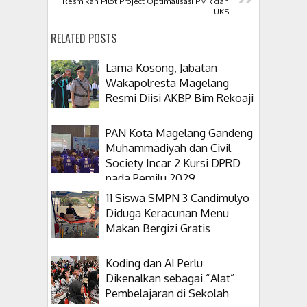
Resmikan Pilot Project Optimalisasi PMR dan
UKS
RELATED POSTS
Lama Kosong, Jabatan
Wakapolresta Magelang
Resmi Diisi AKBP Bim Rekoaji
PAN Kota Magelang Gandeng
Muhammadiyah dan Civil
Society Incar 2 Kursi DPRD
pada Pemilu 2029
11 Siswa SMPN 3 Candimulyo
Diduga Keracunan Menu
Makan Bergizi Gratis
Koding dan AI Perlu
Dikenalkan sebagai “Alat”
Pembelajaran di Sekolah