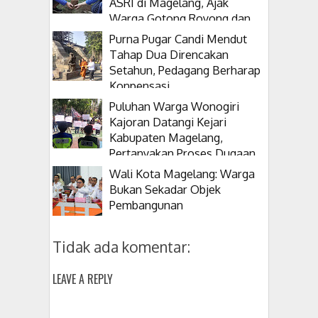
ASRI di Magelang, Ajak
Warga Gotong Royong dan
Tanam Pohon
Purna Pugar Candi Mendut
Tahap Dua Direncakan
Setahun, Pedagang Berharap
Konpensasi
Puluhan Warga Wonogiri
Kajoran Datangi Kejari
Kabupaten Magelang,
Pertanyakan Proses Dugaan
Korupsi Kepala Desanya
Wali Kota Magelang: Warga
Bukan Sekadar Objek
Pembangunan
Tidak ada komentar:
LEAVE A REPLY