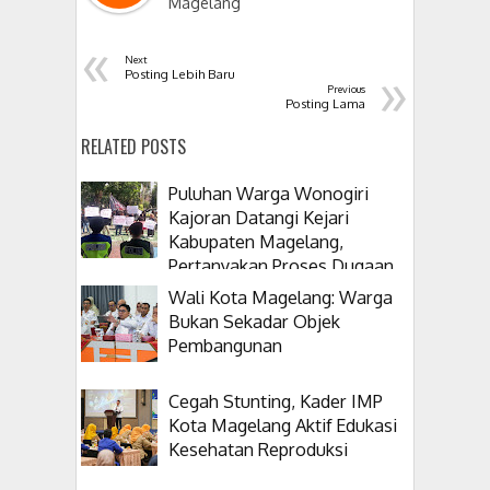
Magelang
«
Next
»
Posting Lebih Baru
Previous
Posting Lama
RELATED POSTS
Puluhan Warga Wonogiri
Kajoran Datangi Kejari
Kabupaten Magelang,
Pertanyakan Proses Dugaan
Korupsi Kepala Desanya
Wali Kota Magelang: Warga
Bukan Sekadar Objek
Pembangunan
Cegah Stunting, Kader IMP
Kota Magelang Aktif Edukasi
Kesehatan Reproduksi