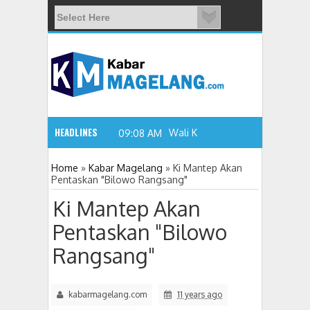
HEADLINES
Wali Kota Magelang: W
09:08 AM
Home
»
Kabar Magelang
»
Ki Mantep Akan
Pentaskan "Bilowo Rangsang"
Ki Mantep Akan
Pentaskan "Bilowo
Rangsang"
kabarmagelang.com
11 years ago