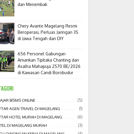
dan Menembak
​Chery Avante Magelang Resmi
Beroperasi, Perluas Jaringan 3S
di Jawa Tengah dan DIY
656 Personel Gabungan
Amankan Tipitaka Chanting dan
Asalha Mahapuja 2570 BE/2026
di Kawasan Candi Borobudur
TAGORI
(5)
AJAR BISNIS ONLINE
(1)
FTAR AGEN TRAVEL DI MAGELANG
(6)
FTAR HOTEL MURAH DI MAGELANG
(3)
TEL DI MAGELANG MURAH
(4)
FO LOWONGAN KERJA DI MAGELANG