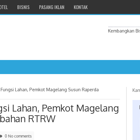
OTEL
BISNIS
PASANG IKLAN
KONTAK
Kembangkan Bis
nk Magelang Tingkatkan Profesionalisme dan Kepercayaan Masyaraka
h Fungsi Lahan, Pemkot Magelang Susun Raperda
Kam
lang, Lolly Suhenty Apresiasi Inovasi Pengawasan Partisipatif
gsi Lahan, Pemkot Magelang
 Tambang Pasir Progo, Hentikan Operasional Penambangan
ubahan RTRW
 Kades Rowiyanto Resmi Dicopot dari Jabatannya
0 No comments
Kemerdekaan" Sambut HUT ke-81 RI