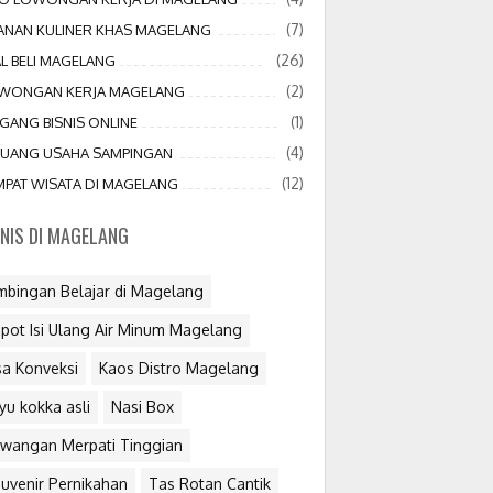
(7)
JANAN KULINER KHAS MAGELANG
(26)
AL BELI MAGELANG
(2)
WONGAN KERJA MAGELANG
(1)
GANG BISNIS ONLINE
(4)
LUANG USAHA SAMPINGAN
(12)
MPAT WISATA DI MAGELANG
SNIS DI MAGELANG
mbingan Belajar di Magelang
pot Isi Ulang Air Minum Magelang
sa Konveksi
Kaos Distro Magelang
yu kokka asli
Nasi Box
wangan Merpati Tinggian
uvenir Pernikahan
Tas Rotan Cantik