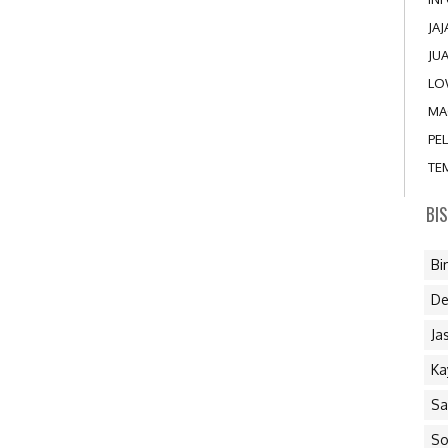
JA
JU
LO
MA
PE
TE
BI
Bi
De
Ja
Ka
Sa
So