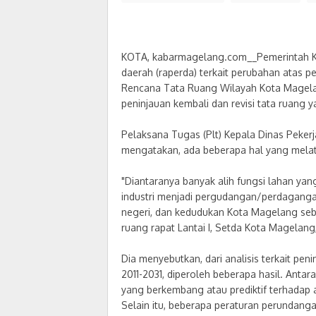
12:55 PM
KOTA, kabarmagelang.com__Pemerintah K
daerah (raperda) terkait perubahan atas p
Rencana Tata Ruang Wilayah Kota Magelan
peninjauan kembali dan revisi tata ruang 
Pelaksana Tugas (Plt) Kepala Dinas Peke
mengatakan, ada beberapa hal yang melat
"Diantaranya banyak alih fungsi lahan yan
industri menjadi pergudangan/perdagangan
negeri, dan kedudukan Kota Magelang sebag
ruang rapat Lantai I, Setda Kota Magelang,
Dia menyebutkan, dari analisis terkait pe
2011-2031, diperoleh beberapa hasil. Anta
yang berkembang atau prediktif terhada
Selain itu, beberapa peraturan perundan