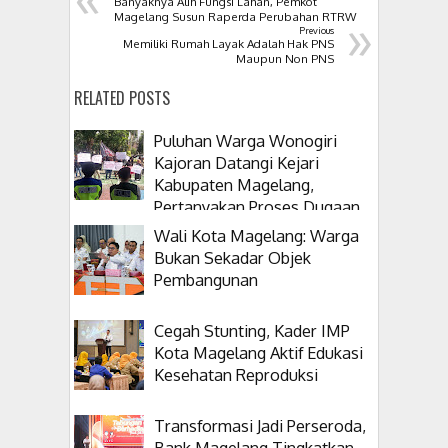
Banyaknya Alih Fungsi Lahan, Pemkot
»
Magelang Susun Raperda Perubahan RTRW
Previous
Memiliki Rumah Layak Adalah Hak PNS
Maupun Non PNS
RELATED POSTS
Puluhan Warga Wonogiri
Kajoran Datangi Kejari
Kabupaten Magelang,
Pertanyakan Proses Dugaan
Korupsi Kepala Desanya
Wali Kota Magelang: Warga
Bukan Sekadar Objek
Pembangunan
Cegah Stunting, Kader IMP
Kota Magelang Aktif Edukasi
Kesehatan Reproduksi
Transformasi Jadi Perseroda,
Bank Magelang Tingkatkan