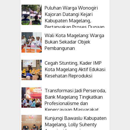
Puluhan Warga Wonogiri
Kajoran Datangi Kejari
Kabupaten Magelang,
Pertanyakan Proses Dugaan
Korupsi Kepala Desanya
Wali Kota Magelang: Warga
Bukan Sekadar Objek
Pembangunan
Cegah Stunting, Kader IMP
Kota Magelang Aktif Edukasi
Kesehatan Reproduksi
Transformasi Jadi Perseroda,
Bank Magelang Tingkatkan
Profesionalisme dan
Kepercayaan Masyarakat
Kunjungi Bawaslu Kabupaten
Magelang, Lolly Suhenty