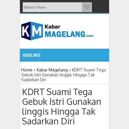
HEADLINES
09:08 AM
Home
»
Kabar Magelang
»
KDRT Suami Tega
Gebuk Istri Gunakan linggis Hingga Tak
Sadarkan Diri
Wali Kota Magelang: Warga Bukan Sekadar Objek Pe
KDRT Suami Tega
Gebuk Istri Gunakan
linggis Hingga Tak
Sadarkan Diri