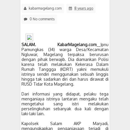
kabarmagelang.com
8 years ago
0 No comments
SALAM. KabarMagelang.com
__Ipnu
Pamungkas (34) warga Desa/Kecamatan
Ngluwar, Magelang terpaksa berurusan
dengan pihak berwajib. Dia diamankan Polisi
karena telah melakukan Kekerasa Dalam
Rumah Tanggga (KDRT) yakni memukuli
istrinya sendiri menggunakan sebuah linggis
hingga tak sadarkan diri dan harus dirawat di
RUSD Tidar Kota Magelang.
Dari informasi yang didapat, pelaku tega
menganiaya istrinya lantaran mengaku telah
mengetahui sang istri melakukan
perselingkuhan sebanyak dua kali dengan
laki-laki lain.
Kapolsek Salam AKP Maryadi,
mengungkapkan penganiayaan terjadi di