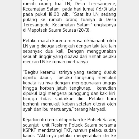
rumah orang tua LN, Desa Teresangede,
Kecamatan Salam, pada hari Jumat (16/3) lalu
pada pukul 18.00 wib. “Saat itu LN sedang
pulang ke rumah orang tuanya di Desa
Teresangede, Kecamatan Salam,” ungkapnya
di Mapolsek Salam Selasa (20/3).
Pelaku marah karena merasa dikhiananti oleh
LN yang diduga selingkuh dengan laki-laki lain
sebanyak dua kali. Dengan menggunakan
sebuah linggir yang dibawa dari rumah pelaku
mencari LN ke rumah mertuanya.
“Begitu ketemu istrinya yang sedang duduk
dipintu dapur, pelaku langsung memukul
kepala istrinya dengan menggunakan linggis
hingga korban jatuh tengkurap, kemudian
dipukul lagi mengena punggung dan kaki kiri
hingga tidak sadarkan diri. Pelaku baru
berhenti memukuli koban setelah dilerai oleh
ayah dan ibu mertuanya,” terang Maryadi.
Kejadian itu terus dilaporkan ke Polsek Salam,
selanjut unit Reskrim Polsek Salam bersama
KSPKT mendatangi TKP, namun pelaku sudah
kabur. “Akhirnya pelaku menyerahkan diri ke