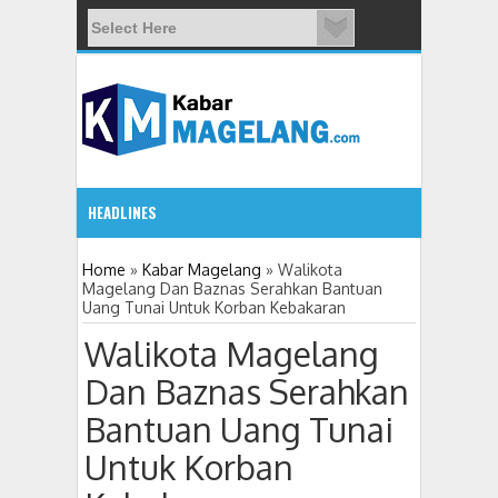
HEADLINES
5:32 PM
Home
»
Kabar Magelang
»
Walikota
Magelang Dan Baznas Serahkan Bantuan
Uang Tunai Untuk Korban Kebakaran
11 Siswa SMPN 3 Candimulyo Diduga Keracunan Menu
Walikota Magelang
Dan Baznas Serahkan
Bantuan Uang Tunai
Untuk Korban