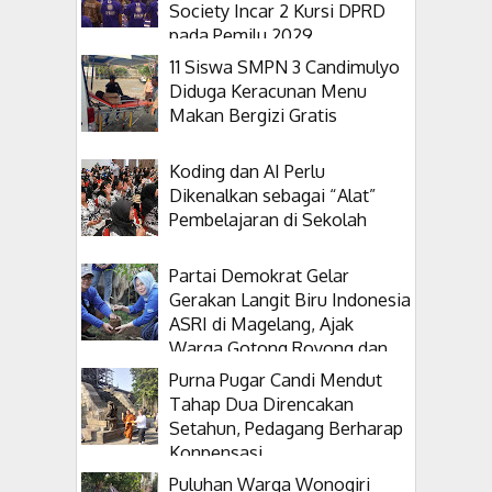
Society Incar 2 Kursi DPRD
pada Pemilu 2029
11 Siswa SMPN 3 Candimulyo
Diduga Keracunan Menu
Makan Bergizi Gratis
Koding dan AI Perlu
Dikenalkan sebagai “Alat”
Pembelajaran di Sekolah
Partai Demokrat Gelar
Gerakan Langit Biru Indonesia
ASRI di Magelang, Ajak
Warga Gotong Royong dan
Tanam Pohon
Purna Pugar Candi Mendut
Tahap Dua Direncakan
Setahun, Pedagang Berharap
Konpensasi
Puluhan Warga Wonogiri