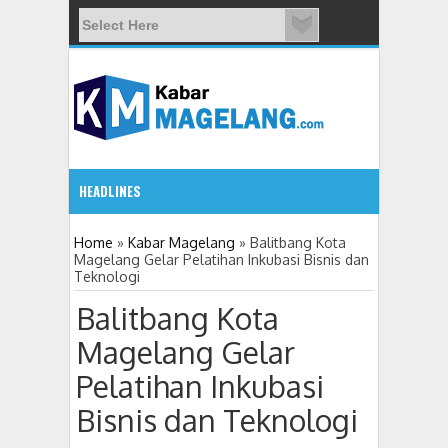
HEADLINES
09:08 AM
Home
»
Kabar Magelang
»
Balitbang Kota
Magelang Gelar Pelatihan Inkubasi Bisnis dan
Teknologi
Wali Kota Magelang: Warga Bukan Sekadar Objek Pemb
Balitbang Kota
Magelang Gelar
Pelatihan Inkubasi
Bisnis dan Teknologi