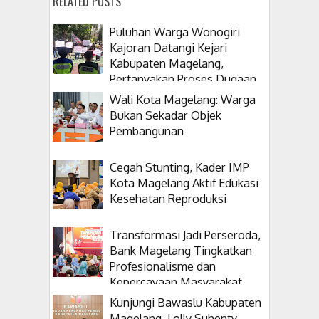
RELATED POSTS
Puluhan Warga Wonogiri
Kajoran Datangi Kejari
Kabupaten Magelang,
Pertanyakan Proses Dugaan
Korupsi Kepala Desanya
Wali Kota Magelang: Warga
Bukan Sekadar Objek
Pembangunan
Cegah Stunting, Kader IMP
Kota Magelang Aktif Edukasi
Kesehatan Reproduksi
Transformasi Jadi Perseroda,
Bank Magelang Tingkatkan
Profesionalisme dan
Kepercayaan Masyarakat
Kunjungi Bawaslu Kabupaten
Magelang, Lolly Suhenty