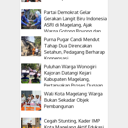
Partai Demokrat Gelar
Gerakan Langit Biru Indonesia
ASRI di Magelang, Ajak
Warga Gotong Royong dan
Tanam Pohon
Purna Pugar Candi Mendut
Tahap Dua Direncakan
Setahun, Pedagang Berharap
Konpensasi
Puluhan Warga Wonogiri
Kajoran Datangi Kejari
Kabupaten Magelang,
Pertanyakan Proses Dugaan
Korupsi Kepala Desanya
Wali Kota Magelang: Warga
Bukan Sekadar Objek
Pembangunan
Cegah Stunting, Kader IMP
Kota Magelang Aktif Edukasi