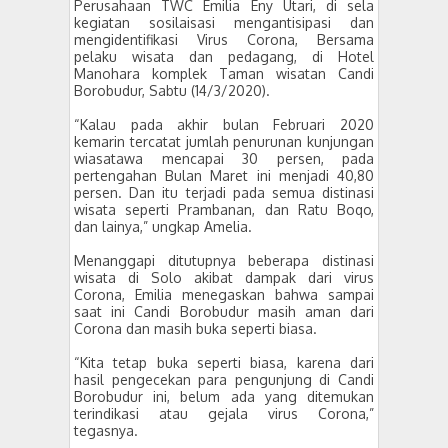
Perusahaan TWC Emilia Eny Utari, di sela
kegiatan sosilaisasi mengantisipasi dan
mengidentifikasi Virus Corona, Bersama
pelaku wisata dan pedagang, di Hotel
Manohara komplek Taman wisatan Candi
Borobudur, Sabtu (14/3/2020).
“Kalau pada akhir bulan Februari 2020
kemarin tercatat jumlah penurunan kunjungan
wiasatawa mencapai 30 persen, pada
pertengahan Bulan Maret ini menjadi 40,80
persen. Dan itu terjadi pada semua distinasi
wisata seperti Prambanan, dan Ratu Boqo,
dan lainya,” ungkap Amelia.
Menanggapi ditutupnya beberapa distinasi
wisata di Solo akibat dampak dari virus
Corona, Emilia menegaskan bahwa sampai
saat ini Candi Borobudur masih aman dari
Corona dan masih buka seperti biasa.
“Kita tetap buka seperti biasa, karena dari
hasil pengecekan para pengunjung di Candi
Borobudur ini, belum ada yang ditemukan
terindikasi atau gejala virus Corona,”
tegasnya.