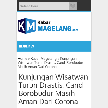
HEADLINES
3:31 PM
Home
»
Kabar Magelang
»
Kunjungan
Wisatwan Turun Drastis, Candi Borobudur
Masih Aman Dari Corona
Partai Demokrat Gelar Gerakan Langit Biru Indonesia AS
Kunjungan Wisatwan
Turun Drastis, Candi
Borobudur Masih
Aman Dari Corona