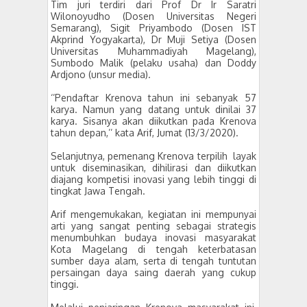
Tim juri terdiri dari Prof Dr Ir Saratri
Wilonoyudho (Dosen Universitas Negeri
Semarang), Sigit Priyambodo (Dosen IST
Akprind Yogyakarta), Dr Muji Setiya (Dosen
Universitas Muhammadiyah Magelang),
Sumbodo Malik (pelaku usaha) dan Doddy
Ardjono (unsur media).
‘’Pendaftar Krenova tahun ini sebanyak 57
karya. Namun yang datang untuk dinilai 37
karya. Sisanya akan diikutkan pada Krenova
tahun depan,’’ kata Arif, Jumat (13/3/2020).
Selanjutnya, pemenang Krenova terpilih layak
untuk diseminasikan, dihilirasi dan diikutkan
diajang kompetisi inovasi yang lebih tinggi di
tingkat Jawa Tengah.
Arif mengemukakan, kegiatan ini mempunyai
arti yang sangat penting sebagai strategis
menumbuhkan budaya inovasi masyarakat
Kota Magelang di tengah keterbatasan
sumber daya alam, serta di tengah tuntutan
persaingan daya saing daerah yang cukup
tinggi.