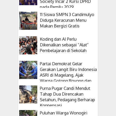
Society Incar 2 Kursi DPRD
pada Pemilu 2029
11 Siswa SMPN 3 Candimulyo
Diduga Keracunan Menu
Makan Bergizi Gratis
Koding dan AI Perlu
Dikenalkan sebagai “Alat”
Pembelajaran di Sekolah
Partai Demokrat Gelar
Gerakan Langit Biru Indonesia
ASRI di Magelang, Ajak
Warga Gotong Royong dan
Tanam Pohon
Purna Pugar Candi Mendut
Tahap Dua Direncakan
Setahun, Pedagang Berharap
Konpensasi
Puluhan Warga Wonogiri