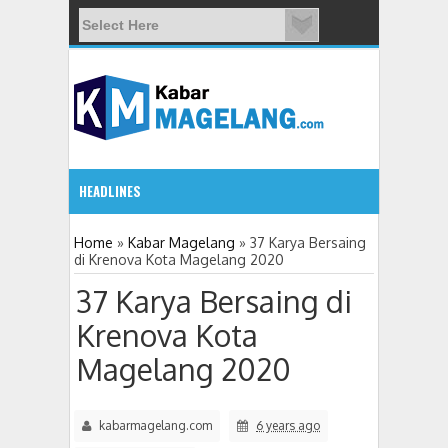
HEADLINES
5:32 PM
Home
»
Kabar Magelang
»
37 Karya Bersaing
di Krenova Kota Magelang 2020
11 Siswa SMPN 3 Candimulyo Diduga Keracunan Menu Makan
37 Karya Bersaing di
Krenova Kota
Magelang 2020
kabarmagelang.com
6 years ago