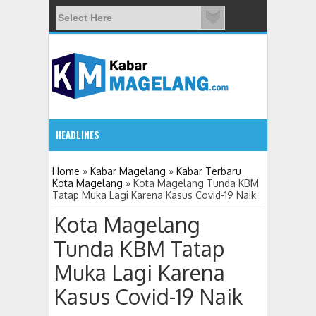
HEADLINES
09:08 AM
Home
»
Kabar Magelang
»
Kabar Terbaru
Kota Magelang
»
Kota Magelang Tunda KBM
Tatap Muka Lagi Karena Kasus Covid-19 Naik
Wali Kota Magelang: Warga Bukan Sekadar Objek Pemb
Kota Magelang
Tunda KBM Tatap
Muka Lagi Karena
Kasus Covid-19 Naik