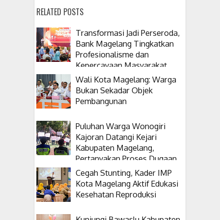
RELATED POSTS
Transformasi Jadi Perseroda,
Bank Magelang Tingkatkan
Profesionalisme dan
Kepercayaan Masyarakat
Wali Kota Magelang: Warga
Bukan Sekadar Objek
Pembangunan
Puluhan Warga Wonogiri
Kajoran Datangi Kejari
Kabupaten Magelang,
Pertanyakan Proses Dugaan
Korupsi Kepala Desanya
Cegah Stunting, Kader IMP
Kota Magelang Aktif Edukasi
Kesehatan Reproduksi
Kunjungi Bawaslu Kabupaten