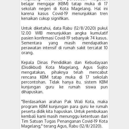
belajar mengajar (KBM) tatap muka di 17
sekolah negeri di Kota Magelang. Hal ini
karena kasus Covid-19 menunjukkan tren
kenaikan cukup signifikan.
Untuk diketahui, data Rabu (12/8/2020) pukul
12.00 WIB menunjukkan angka kumulatif
pasien konfirmasi Covid-19 sebanyak 74 kasus.
Sementara yang masih mendapatkan
perawatan intensif di rumah sakit tercatat 10
orang.
Kepala Dinas Pendidikan dan Kebudayaan
(Disdikbud) Kota Magelang, Agus Sujito
mengatakan, pihaknya telah mencabut
rencana KBM tatap muka di 17 sekolah
percontohan. Tidak hanya itu, sistem KBM
kunjungan guru ke rumah siswa pun
dihapuskan.
"Berdasarkan arahan Pak Wali Kota, maka
program KBM kunjungan para guru ke rumah
peserta didik kita hapuskan. Untuk pembukaan
kembali kami masih menunggu ketentuan dari
Tim Satuan Tugas Penanganan Covid-19 Kota
Magelang," terang Agus, Rabu (12/8/2020).