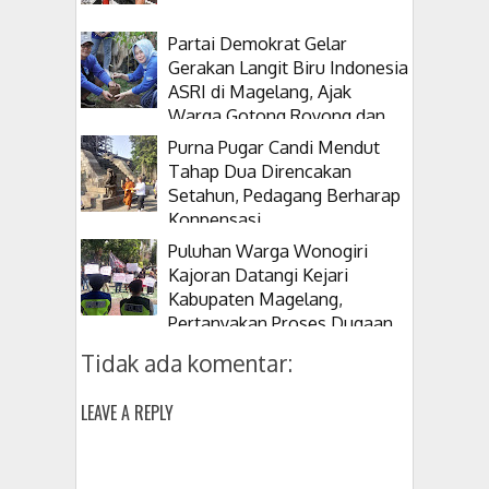
Partai Demokrat Gelar
Gerakan Langit Biru Indonesia
ASRI di Magelang, Ajak
Warga Gotong Royong dan
Tanam Pohon
Purna Pugar Candi Mendut
Tahap Dua Direncakan
Setahun, Pedagang Berharap
Konpensasi
Puluhan Warga Wonogiri
Kajoran Datangi Kejari
Kabupaten Magelang,
Pertanyakan Proses Dugaan
Korupsi Kepala Desanya
Tidak ada komentar:
LEAVE A REPLY