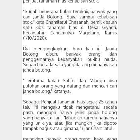
penjual tanaman hias kehabisan stok.
"Sudah beberapa bulan terakhir, banyak yang
cari Janda Bolong. Saya sampai kehabisan
stok," kata Chamilatul Chasanah, pemilik salah
satu kios tanaman hias di Desa Giyanti,
Kecamatan Candimulyo Magelang, Kamis
(1/10/2020).
Dia mengungkapkan, baru kali ini Janda
Bolong diburu banyak orang, dan
penggemarnya kebanyakan ibu-ibu muda.
Setiap hari ada saja yang datang menanyakan
janda bolong.
"Terutama kalau Sabtu dan Minggu bisa
puluhan orang yang datang dan mencari cari
janda bolong," katanya.
Sebagai Penjual tanaman hias sejak 25 tahun
lalu ini mengaku tidak mengetahui secara
pasti, mengapa hanya jenis janda bolong
yang banyak dicari. "Mungkin karena namanya
yang unik ya, atau jika mungkin jika dipoto
tampak bagus atau gimana,” ujar Chamilatul.
mungking banyak orang-orang kaya yang