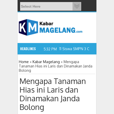
HEADLINES
5:32 PM
Home
»
Kabar Magelang
»
Mengapa
Tanaman Hias ini Laris dan Dinamakan Janda
Bolong
11 Siswa SMPN 3 Candimulyo Diduga
Mengapa Tanaman
Hias ini Laris dan
Dinamakan Janda
Bolong