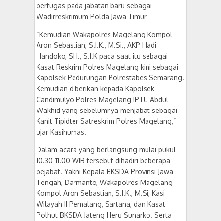
bertugas pada jabatan baru sebagai
Wadirreskrimum Polda Jawa Timur.
“Kemudian Wakapolres Magelang Kompol
Aron Sebastian, S.I.K., M.Si., AKP Hadi
Handoko, SH., S.I.K pada saat itu sebagai
Kasat Reskrim Polres Magelang kini sebagai
Kapolsek Pedurungan Polrestabes Semarang.
Kemudian diberikan kepada Kapolsek
Candimulyo Polres Magelang IPTU Abdul
Wakhid yang sebelumnya menjabat sebagai
Kanit Tipidter Satreskrim Polres Magelang,”
ujar Kasihumas.
Dalam acara yang berlangsung mulai pukul
10.30-11.00 WIB tersebut dihadiri beberapa
pejabat. Yakni Kepala BKSDA Provinsi Jawa
Tengah, Darmanto, Wakapolres Magelang
Kompol Aron Sebastian, S.I.K., M.Si, Kasi
Wilayah II Pemalang, Sartana, dan Kasat
Polhut BKSDA Jateng Heru Sunarko. Serta