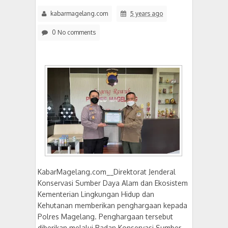
Kunjungi Bawaslu Kabupaten Magelang, Lolly 
09:27 AM
kabarmagelang.com
5 years ago
0 No comments
KabarMagelang.com__Direktorat Jenderal
Konservasi Sumber Daya Alam dan Ekosistem
Kementerian Lingkungan Hidup dan
Kehutanan memberikan penghargaan kepada
Polres Magelang. Penghargaan tersebut
diberikan melalui Badan Konservasi Sumber