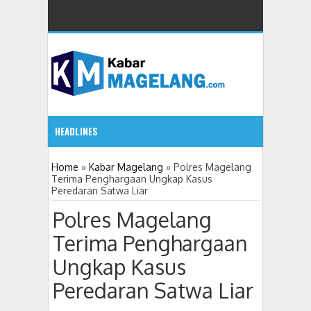
HEADLINES
5:23 PM
Home
»
Kabar Magelang
»
Polres Magelang
Terima Penghargaan Ungkap Kasus
Peredaran Satwa Liar
Puluhan Warga Wonogiri Kajoran Datangi Kejari Kabupat
Polres Magelang
Wali Kota Magelang: Warga Bukan Sekadar
09:08 AM
Terima Penghargaan
Ungkap Kasus
Cegah Stunting, Kader IMP Kota Magelang Akt
08:37 AM
Peredaran Satwa Liar
Transformasi Jadi Perseroda, Bank Magelang 
6:20 PM