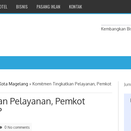
OTEL
BISNIS
PASANG IKLAN
KONTAK
Kembangkan Bis
ang: Wa
 Kota Magelang
»
Komitmen Tingkatkan Pelayanan, Pemkot
Jum
an Pelayanan, Pemkot
P
0 No comments