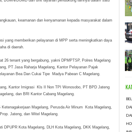
aga, BUMN/BUMD dan unit layanan pendukung lainnya dalam satu
rjangkauan, keamanan dan kenyamanan kepada masyarakat dalam
nsi yang memberikan pelayanan di MPP serta meningkatkan daya
aha di daerah.
at 26 tenant yang bergabung, yakni DPMPTSP, Polres Magelang
lang, PT Jasa Raharja Magelang, Kantor Pelayanan Pajak
elayanan Bea Dan Cukai Tipe Madya Pabean C Magelang.
KA
lang, Kantor Imigrasi Kls II Non TPI Wonosobo, PT BPD Jateng
agelang, dan BRI Kantor Cabang Magelang.
BEL
DA
 Ketenagakerjaan Magelang, Perusda Air Minum Kota Magelang,
rop. Jateng, dan Witel Magelang.
DA
HO
iputi DPUPR Kota Magelang, DLH Kota Magelang, DKK Magelang,
IN