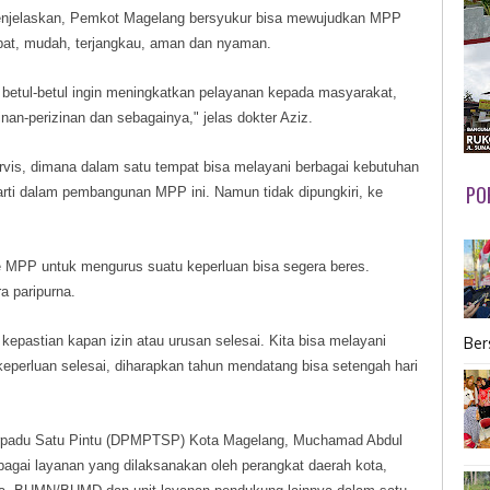
enjelaskan, Pemkot Magelang bersyukur bisa mewujudkan MPP
at, mudah, terjangkau, aman dan nyaman.
etul-betul ingin meningkatkan pelayanan kepada masyarakat,
an-perizinan dan sebagainya," jelas dokter Aziz.
vis, dimana dalam satu tempat bisa melayani berbagai kebutuhan
PO
arti dalam pembangunan MPP ini. Namun tidak dipungkiri, ke
 MPP untuk mengurus suatu keperluan bisa segera beres.
 paripurna.
kepastian kapan izin atau urusan selesai. Kita bisa melayani
Ber
 keperluan selesai, diharapkan tahun mendatang bisa setengah hari
rpadu Satu Pintu (DPMPTSP) Kota Magelang, Muchamad Abdul
gai layanan yang dilaksanakan oleh perangkat daerah kota,