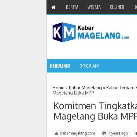
BERITA
WISATA
KULINER
H
HEADLINES
Wali Kota Magel
09:08 AM
Home
»
Kabar Magelang
»
Kabar Terbaru
Magelang Buka MPP
Komitmen Tingkatk
Magelang Buka MP
kabarmagelang.com
4 years ago