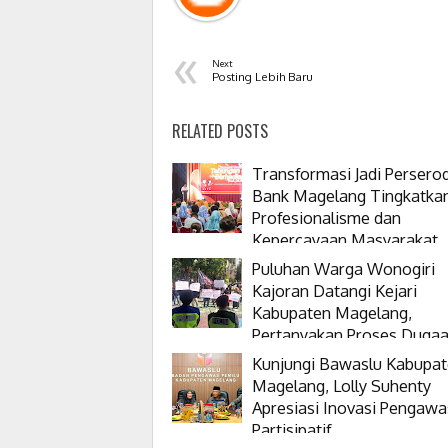
«
Next
Posting Lebih Baru
RELATED POSTS
Transformasi Jadi Persero
Bank Magelang Tingkatka
Profesionalisme dan
Kepercayaan Masyarakat
Puluhan Warga Wonogiri
Kajoran Datangi Kejari
Kabupaten Magelang,
Pertanyakan Proses Duga
Korupsi Kepala Desanya
Kunjungi Bawaslu Kabupa
Magelang, Lolly Suhenty
Apresiasi Inovasi Pengaw
Partisipatif