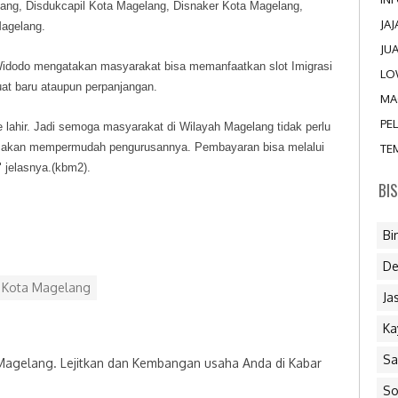
ng, Disdukcapil Kota Magelang, Disnaker Kota Magelang,
JA
Magelang.
JU
 Widodo mengatakan masyarakat bisa memanfaatkan slot Imigrasi
LO
at baru ataupun perpanjangan.
MA
PE
e lahir. Jadi semoga masyarakat di Wilayah Magelang tidak perlu
ta akan mempermudah pengurusannya. Pembayaran bisa melalui
TE
 jelasnya.(kbm2).
BI
Bi
De
u Kota Magelang
Ja
Ka
Sa
 Magelang. Lejitkan dan Kembangan usaha Anda di Kabar
So