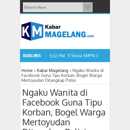
HEADLINES
5:32 PM
Home
»
Kabar Magelang
»
Ngaku Wanita di
Facebook Guna Tipu Korban, Bogel Warga
Mertoyudan Ditangkap Polisi
11 Siswa SMPN 3 Candimulyo Diduga K
Ngaku Wanita di
Facebook Guna Tipu
Korban, Bogel Warga
Mertoyudan