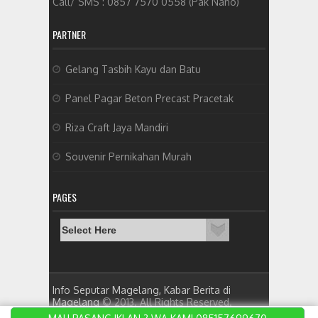
Call/ SMS : 0857 7570 0558 (Pak Nano)
PARTNER
Gelang Tasbih Kayu dan Batu
Panel Pagar Beton Precast Pracetak
Riza Craft Jaya Mandiri
Souvenir Pernikahan Murah
PAGES
Info Seputar Magelang, Kabar Berita di
Magelang
© 2013. All Rights Reserved.
Designed by
ket qua bong da