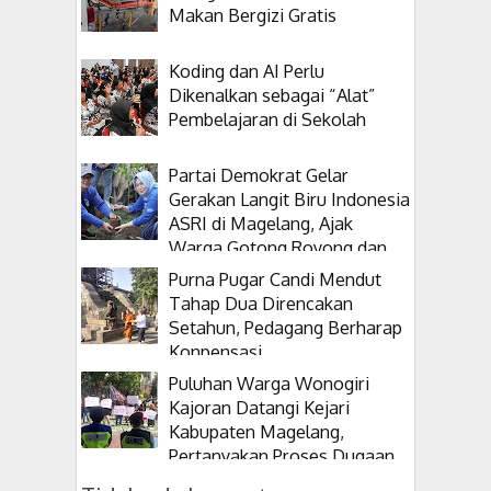
Makan Bergizi Gratis
Koding dan AI Perlu
Dikenalkan sebagai “Alat”
Pembelajaran di Sekolah
Partai Demokrat Gelar
Gerakan Langit Biru Indonesia
ASRI di Magelang, Ajak
Warga Gotong Royong dan
Tanam Pohon
Purna Pugar Candi Mendut
Tahap Dua Direncakan
Setahun, Pedagang Berharap
Konpensasi
Puluhan Warga Wonogiri
Kajoran Datangi Kejari
Kabupaten Magelang,
Pertanyakan Proses Dugaan
Korupsi Kepala Desanya