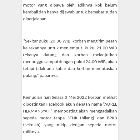
motor yang dibawa oleh adiknya kok belum
kembali dan hanya dijawab untuk bersabar sudah
diperjalanan.
“S
ekitar pukul 20.30
WIB,
korban mengirim pesan
ke rekan
nya
untuk menjemput
. P
ukul 21.00
WIB
rekanya datang
dan korban melanjutkan
menunggu sampai dengan pukul 24.00
WIB,
akan
tetapi tidak ada kabar dan korban
memutuskan
pulang
,” paparnya.
Kemudian hari Selasa
3
Mei 2022 korban melihat
dipostingan Facebook akun dengan nama “AUREL
HERMANSYAH” memposting
akan menggadaikan
sepeda motor
tanpa STNK (hilang) dan BPKB
(sekolah)
yang mirip dengan sepeda motor
miliknya.