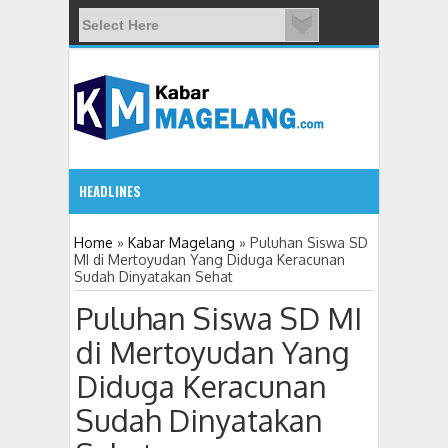
HEADLINES
5:32 PM
Home
»
Kabar Magelang
»
Puluhan Siswa SD
MI di Mertoyudan Yang Diduga Keracunan
Sudah Dinyatakan Sehat
11 Siswa SMPN 3 Candimulyo Diduga Keracunan Menu Makan
Puluhan Siswa SD MI
di Mertoyudan Yang
Diduga Keracunan
Sudah Dinyatakan