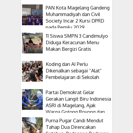
PAN Kota Magelang Gandeng
Muhammadiyah dan Civil
Society Incar 2 Kursi DPRD
pada Pemilu 2029
11 Siswa SMPN 3 Candimulyo
Diduga Keracunan Menu
Makan Bergizi Gratis
Koding dan AI Perlu
Dikenalkan sebagai “Alat”
Pembelajaran di Sekolah
Partai Demokrat Gelar
Gerakan Langit Biru Indonesia
ASRI di Magelang, Ajak
Warga Gotong Royong dan
Tanam Pohon
Purna Pugar Candi Mendut
Tahap Dua Direncakan