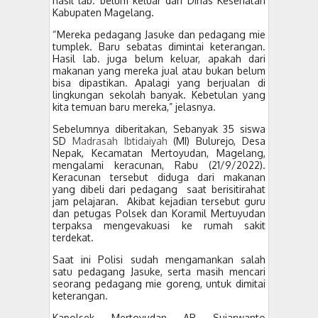
hasil lab. belum keluar dari Dinas Kesehatan
Kabupaten Magelang.
“Mereka pedagang Jasuke dan pedagang mie
tumplek. Baru sebatas dimintai keterangan.
Hasil lab. juga belum keluar, apakah dari
makanan yang mereka jual atau bukan belum
bisa dipastikan. Apalagi yang berjualan di
lingkungan sekolah banyak. Kebetulan yang
kita temuan baru mereka,” jelasnya.
Sebelumnya diberitakan, Sebanyak 35 siswa
SD
Madrasah Ibtidaiyah
(MI) Bulurejo, Desa
Nepak, Kecamatan Mertoyudan, Magelang,
mengalami keracunan, Rabu (21/9/2022).
Keracunan tersebut diduga dari makanan
yang dibeli dari pedagang saat berisitirahat
jam pelajaran. Akibat kejadian tersebut guru
dan petugas Polsek dan Koramil Mertuyudan
terpaksa mengevakuasi ke rumah sakit
terdekat.
Saat ini Polisi sudah mengamankan salah
satu pedagang Jasuke, serta masih mencari
seorang pedagang mie goreng, untuk dimitai
keterangan.
Kapolsek Mertoyudan AP Sujarwanto