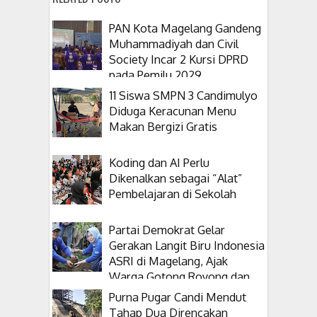
PAN Kota Magelang Gandeng
Muhammadiyah dan Civil
Society Incar 2 Kursi DPRD
pada Pemilu 2029
11 Siswa SMPN 3 Candimulyo
Diduga Keracunan Menu
Makan Bergizi Gratis
Koding dan AI Perlu
Dikenalkan sebagai “Alat”
Pembelajaran di Sekolah
Partai Demokrat Gelar
Gerakan Langit Biru Indonesia
ASRI di Magelang, Ajak
Warga Gotong Royong dan
Tanam Pohon
Purna Pugar Candi Mendut
Tahap Dua Direncakan