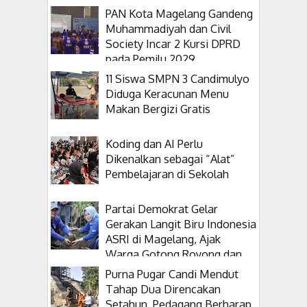
PAN Kota Magelang Gandeng
Muhammadiyah dan Civil
Society Incar 2 Kursi DPRD
pada Pemilu 2029
11 Siswa SMPN 3 Candimulyo
Diduga Keracunan Menu
Makan Bergizi Gratis
Koding dan AI Perlu
Dikenalkan sebagai “Alat”
Pembelajaran di Sekolah
Partai Demokrat Gelar
Gerakan Langit Biru Indonesia
ASRI di Magelang, Ajak
Warga Gotong Royong dan
Tanam Pohon
Purna Pugar Candi Mendut
Tahap Dua Direncakan
Setahun, Pedagang Berharap