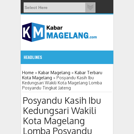
HEADLINES
5:32 PM
Home
»
Kabar Magelang
»
Kabar Terbaru
Kota Magelang
»
Posyandu Kasih Ibu
Kedungsari Wakili Kota Magelang Lomba
11 Siswa SMPN 3 Candimulyo Diduga Keracu
Posyandu Tingkat Jateng
Posyandu Kasih Ibu
Kedungsari Wakili
Kota Magelang
Lomba Posyandu