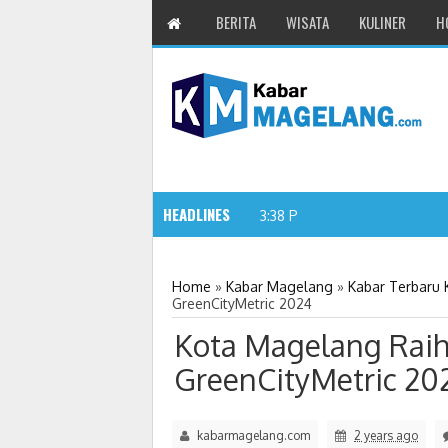
BERITA
WISATA
KULINER
H
HEADLINES
Koding dan AI Perlu
3:38 PM
Home
»
Kabar Magelang
»
Kabar Terbaru
GreenCityMetric 2024
Kota Magelang Raih
GreenCityMetric 20
kabarmagelang.com
2 years ago