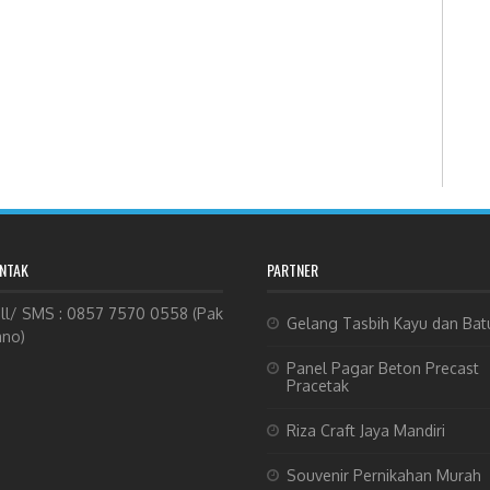
NTAK
PARTNER
ll/ SMS : 0857 7570 0558 (Pak
Gelang Tasbih Kayu dan Bat
no)
Panel Pagar Beton Precast
Pracetak
Riza Craft Jaya Mandiri
Souvenir Pernikahan Murah