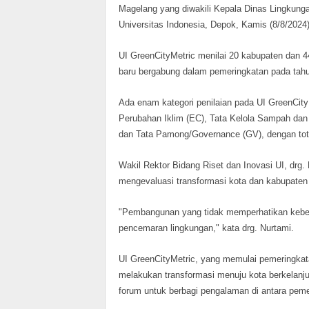
Magelang yang diwakili Kepala Dinas Lingkun
Universitas Indonesia, Depok, Kamis (8/8/2024)
UI GreenCityMetric menilai 20 kabupaten dan 44
baru bergabung dalam pemeringkatan pada tahun
Ada enam kategori penilaian pada UI GreenCityM
Perubahan Iklim (EC), Tata Kelola Sampah dan 
dan Tata Pamong/Governance (GV), dengan total
Wakil Rektor Bidang Riset dan Inovasi UI, drg.
mengevaluasi transformasi kota dan kabupaten 
"Pembangunan yang tidak memperhatikan keberl
pencemaran lingkungan," kata drg. Nurtami.
UI GreenCityMetric, yang memulai pemeringkat
melakukan transformasi menuju kota berkelanj
forum untuk berbagi pengalaman di antara peme