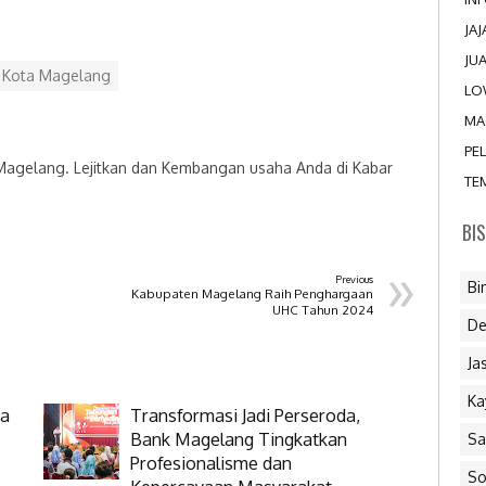
JA
JU
u Kota Magelang
LO
MA
PE
 Magelang. Lejitkan dan Kembangan usaha Anda di Kabar
TE
BI
»
Previous
Bi
Kabupaten Magelang Raih Penghargaan
UHC Tahun 2024
De
Ja
Ka
ga
Transformasi Jadi Perseroda,
Bank Magelang Tingkatkan
Sa
Profesionalisme dan
So