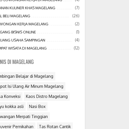
(7)
JANAN KULINER KHAS MAGELANG
(26)
AL BELI MAGELANG
(2)
WONGAN KERJA MAGELANG
(1)
GANG BISNIS ONLINE
(4)
LUANG USAHA SAMPINGAN
(12)
MPAT WISATA DI MAGELANG
SNIS DI MAGELANG
mbingan Belajar di Magelang
pot Isi Ulang Air Minum Magelang
sa Konveksi
Kaos Distro Magelang
yu kokka asli
Nasi Box
wangan Merpati Tinggian
uvenir Pernikahan
Tas Rotan Cantik