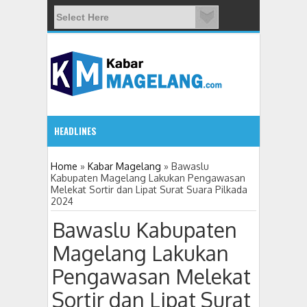
HEADLINES
08:37 AM
Home
»
Kabar Magelang
»
Bawaslu
Kabupaten Magelang Lakukan Pengawasan
Melekat Sortir dan Lipat Surat Suara Pilkada
Cegah Stunting, Kader IMP Kota Magelang Aktif Edukasi 
2024
Bawaslu Kabupaten
Magelang Lakukan
Pengawasan Melekat
Sortir dan Lipat Surat