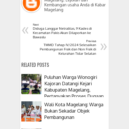
Kembangan usaha Anda di Kabar
Magelang
«
Next
Diduga Langgar Netralitas, 9 Kades di
Kecamatan Pakis Akan Dilaporkan ke
»
Bawaslu
Previous
TMMD Tahap IV/2024 Selesaikan
Pembangunan Fisik dan Non Fisik di
Kelurahan Tidar Selatan
RELATED POSTS
Puluhan Warga Wonogiri
Kajoran Datangi Kejari
Kabupaten Magelang,
Pertanyakan Proses Dugaan
Korupsi Kepala Desanya
Wali Kota Magelang: Warga
Bukan Sekadar Objek
Pembangunan