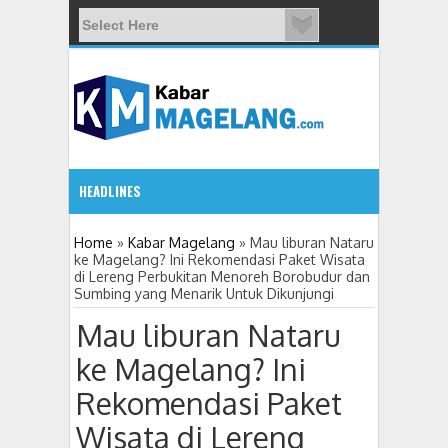
HEADLINES
2:46 PM
Home
»
Kabar Magelang
»
Mau liburan Nataru
ke Magelang? Ini Rekomendasi Paket Wisata
di Lereng Perbukitan Menoreh Borobudur dan
PAN Kota Magelang Gandeng Muhammadiyah dan Civil Soci
Sumbing yang Menarik Untuk Dikunjungi
Mau liburan Nataru
ke Magelang? Ini
Rekomendasi Paket
Wisata di Lereng