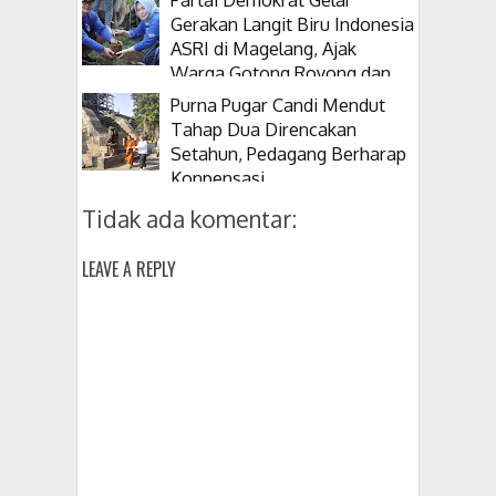
Gerakan Langit Biru Indonesia
ASRI di Magelang, Ajak
Warga Gotong Royong dan
Tanam Pohon
Purna Pugar Candi Mendut
Tahap Dua Direncakan
Setahun, Pedagang Berharap
Konpensasi
Tidak ada komentar:
LEAVE A REPLY