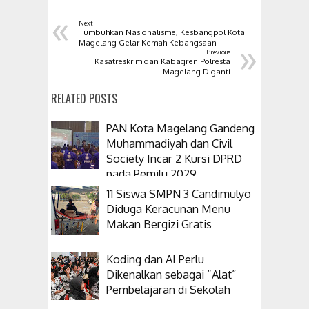
«
Next
Tumbuhkan Nasionalisme, Kesbangpol Kota
»
Magelang Gelar Kemah Kebangsaan
Previous
Kasatreskrim dan Kabagren Polresta
Magelang Diganti
RELATED POSTS
PAN Kota Magelang Gandeng
Muhammadiyah dan Civil
Society Incar 2 Kursi DPRD
pada Pemilu 2029
11 Siswa SMPN 3 Candimulyo
Diduga Keracunan Menu
Makan Bergizi Gratis
Koding dan AI Perlu
Dikenalkan sebagai “Alat”
Pembelajaran di Sekolah