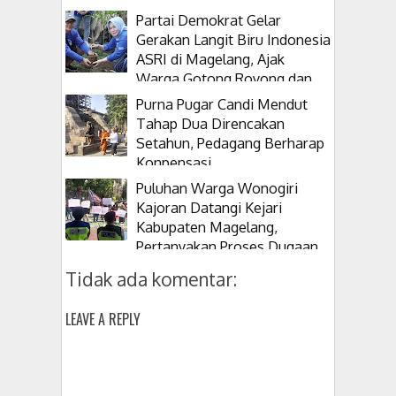
Partai Demokrat Gelar
Gerakan Langit Biru Indonesia
ASRI di Magelang, Ajak
Warga Gotong Royong dan
Tanam Pohon
Purna Pugar Candi Mendut
Tahap Dua Direncakan
Setahun, Pedagang Berharap
Konpensasi
Puluhan Warga Wonogiri
Kajoran Datangi Kejari
Kabupaten Magelang,
Pertanyakan Proses Dugaan
Korupsi Kepala Desanya
Tidak ada komentar:
LEAVE A REPLY