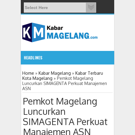
HEADLINES
5:32 PM
Home
»
Kabar Magelang
»
Kabar Terbaru
Kota Magelang
»
Pemkot Magelang
Luncurkan SIMAGENTA Perkuat Manajemen
11 Siswa SMPN 3 Candimulyo Diduga Keracunan
ASN
Pemkot Magelang
Luncurkan
SIMAGENTA Perkuat
Manajemen ASN