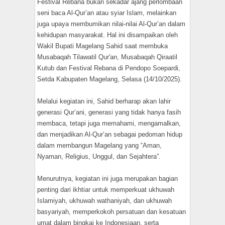
Festival Rebana bukan sekadar ajang perlombaan
seni baca Al-Qur’an atau syiar Islam, melainkan
juga upaya membumikan nilai-nilai Al-Qur’an dalam
kehidupan masyarakat. Hal ini disampaikan oleh
Wakil Bupati Magelang Sahid saat membuka
Musabaqah Tilawatil Qur'an, Musabaqah Qiraatil
Kutub dan Festival Rebana di Pendopo Soepardi,
Setda Kabupaten Magelang, Selasa (14/10/2025).
Melalui kegiatan ini, Sahid berharap akan lahir
generasi Qur’ani, generasi yang tidak hanya fasih
membaca, tetapi juga memahami, mengamalkan,
dan menjadikan Al-Qur’an sebagai pedoman hidup
dalam membangun Magelang yang “Aman,
Nyaman, Religius, Unggul, dan Sejahtera”.
Menurutnya, kegiatan ini juga merupakan bagian
penting dari ikhtiar untuk memperkuat ukhuwah
Islamiyah, ukhuwah wathaniyah, dan ukhuwah
basyariyah, memperkokoh persatuan dan kesatuan
umat dalam bingkai ke Indonesiaan, serta