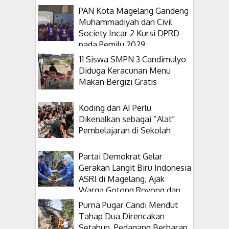
PAN Kota Magelang Gandeng
Muhammadiyah dan Civil
Society Incar 2 Kursi DPRD
pada Pemilu 2029
11 Siswa SMPN 3 Candimulyo
Diduga Keracunan Menu
Makan Bergizi Gratis
Koding dan AI Perlu
Dikenalkan sebagai “Alat”
Pembelajaran di Sekolah
Partai Demokrat Gelar
Gerakan Langit Biru Indonesia
ASRI di Magelang, Ajak
Warga Gotong Royong dan
Tanam Pohon
Purna Pugar Candi Mendut
Tahap Dua Direncakan
Setahun, Pedagang Berharap