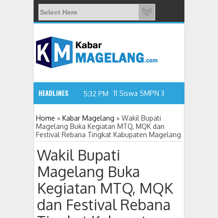
HEADLINES
5:32 PM
Home
»
Kabar Magelang
»
Wakil Bupati
Magelang Buka Kegiatan MTQ, MQK dan
Festival Rebana Tingkat Kabupaten Magelang
11 Siswa SMPN 3 Candimulyo Diduga K
Wakil Bupati
Magelang Buka
Kegiatan MTQ, MQK
dan Festival Rebana