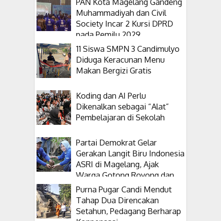
PAN Kota Magelang Gandeng
Muhammadiyah dan Civil
Society Incar 2 Kursi DPRD
pada Pemilu 2029
11 Siswa SMPN 3 Candimulyo
Diduga Keracunan Menu
Makan Bergizi Gratis
Koding dan AI Perlu
Dikenalkan sebagai “Alat”
Pembelajaran di Sekolah
Partai Demokrat Gelar
Gerakan Langit Biru Indonesia
ASRI di Magelang, Ajak
Warga Gotong Royong dan
Tanam Pohon
Purna Pugar Candi Mendut
Tahap Dua Direncakan
Setahun, Pedagang Berharap