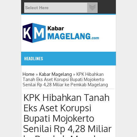
HEADLINES
5:32 PM
Home
»
Kabar Magelang
»
KPK Hibahkan
Tanah Eks Aset Korupsi Bupati Mojokerto
Senilai Rp 4,28 Miliar ke Pemkab Magelang
11 Siswa SMPN 3 Candimulyo Diduga Keracunan Menu Ma
KPK Hibahkan Tanah
Eks Aset Korupsi
Bupati Mojokerto
Senilai Rp 4,28 Miliar