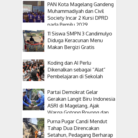
PAN Kota Magelang Gandeng
Muhammadiyah dan Civil
Society Incar 2 Kursi DPRD
pada Pemilu 2029
11 Siswa SMPN 3 Candimulyo
Diduga Keracunan Menu
Makan Bergizi Gratis
Koding dan AI Perlu
Dikenalkan sebagai “Alat”
Pembelajaran di Sekolah
Partai Demokrat Gelar
Gerakan Langit Biru Indonesia
ASRI di Magelang, Ajak
Warga Gotong Royong dan
Tanam Pohon
Purna Pugar Candi Mendut
Tahap Dua Direncakan
Setahun, Pedagang Berharap