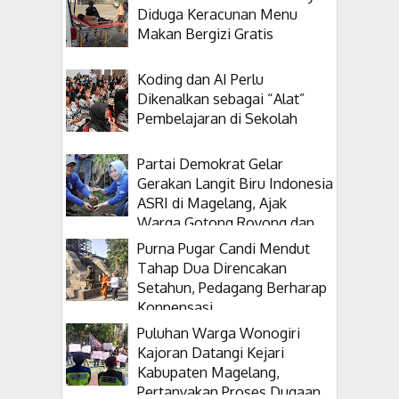
Diduga Keracunan Menu
Makan Bergizi Gratis
Koding dan AI Perlu
Dikenalkan sebagai “Alat”
Pembelajaran di Sekolah
Partai Demokrat Gelar
Gerakan Langit Biru Indonesia
ASRI di Magelang, Ajak
Warga Gotong Royong dan
Tanam Pohon
Purna Pugar Candi Mendut
Tahap Dua Direncakan
Setahun, Pedagang Berharap
Konpensasi
Puluhan Warga Wonogiri
Kajoran Datangi Kejari
Kabupaten Magelang,
Pertanyakan Proses Dugaan