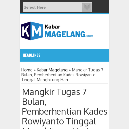
HEADLINES
5:32 PM
Home
»
Kabar Magelang
»
Mangkir Tugas 7
Bulan, Pemberhentian Kades Rowiyanto
Tinggal Menghitung Hari
11 Siswa SMPN 3 Candimulyo Diduga Keracu
Mangkir Tugas 7
Bulan,
Pemberhentian Kades
Rowiyanto Tinggal