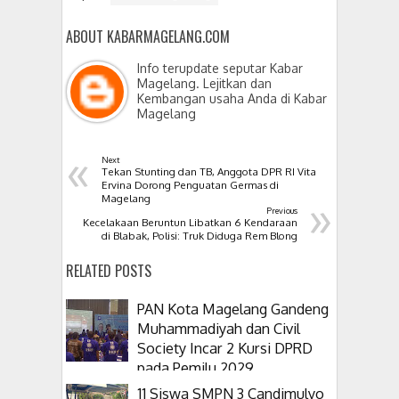
ABOUT KABARMAGELANG.COM
Info terupdate seputar Kabar
Magelang. Lejitkan dan
Kembangan usaha Anda di Kabar
Magelang
«
Next
Tekan Stunting dan TB, Anggota DPR RI Vita
Ervina Dorong Penguatan Germas di
»
Magelang
Previous
Kecelakaan Beruntun Libatkan 6 Kendaraan
di Blabak, Polisi: Truk Diduga Rem Blong
RELATED POSTS
PAN Kota Magelang Gandeng
Muhammadiyah dan Civil
Society Incar 2 Kursi DPRD
pada Pemilu 2029
11 Siswa SMPN 3 Candimulyo