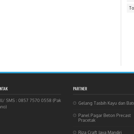
To
NTAK
PARTNER
ll/ SMS : 0857 7570 0558 (Pak
Gelang Tasbih Kayu dan Bat
no)
Panel Pagar Beton Precast
Pracetak
Riza Craft Jaya Mandiri