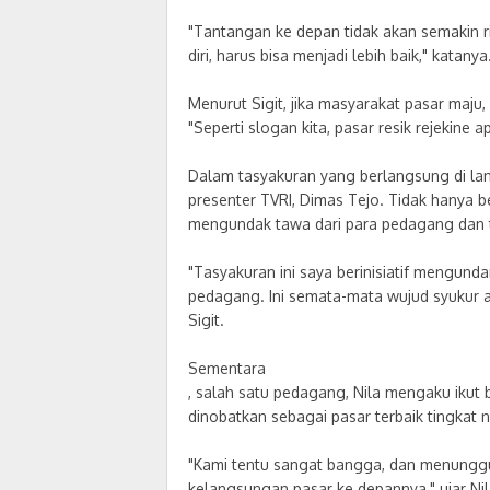
"Tantangan ke depan tidak akan semakin 
diri, harus bisa menjadi lebih baik," katanya
Menurut Sigit, jika masyarakat pasar maj
"Seperti slogan kita, pasar resik rejekine 
Dalam tasyakuran yang berlangsung di lan
presenter TVRI, Dimas Tejo. Tidak hanya 
mengundak tawa dari para pedagang dan
"Tasyakuran ini saya berinisiatif mengun
pedagang. Ini semata-mata wujud syukur a
Sigit.
Sementara
, salah satu pedagang, Nila mengaku iku
dinobatkan sebagai pasar terbaik tingkat n
"Kami tentu sangat bangga, dan menunggu
kelangsungan pasar ke depannya," ujar Nil