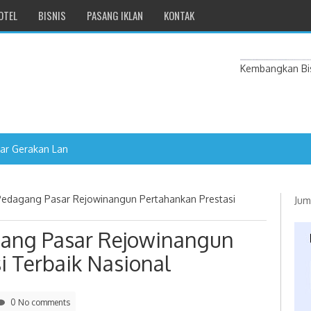
OTEL
BISNIS
PASANG IKLAN
KONTAK
Kembangkan Bis
ar Gerakan Langit Biru Indones
Pedagang Pasar Rejowinangun Pertahankan Prestasi
Jum
gang Pasar Rejowinangun
i Terbaik Nasional
0 No comments