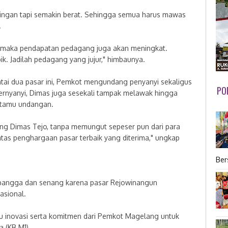
ringan tapi semakin berat. Sehingga semua harus mawas
.
u, maka pendapatan pedagang juga akan meningkat.
apik. Jadilah pedagang yang jujur," himbaunya.
tai dua pasar ini, Pemkot mengundang penyanyi sekaligus
PO
bernyanyi, Dimas juga sesekali tampak melawak hingga
 tamu undangan.
dang Dimas Tejo, tanpa memungut sepeser pun dari para
tas penghargaan pasar terbaik yang diterima," ungkap
Ber
t bangga dan senang karena pasar Rejowinangun
asional.
 inovasi serta komitmen dari Pemkot Magelang untuk
a.(KB.M1)