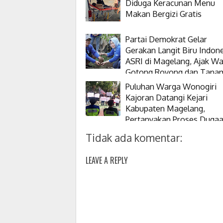
Diduga Keracunan Menu
Makan Bergizi Gratis
Partai Demokrat Gelar
Gerakan Langit Biru Indon
ASRI di Magelang, Ajak W
Gotong Royong dan Tana
Pohon
Puluhan Warga Wonogiri
Kajoran Datangi Kejari
Kabupaten Magelang,
Pertanyakan Proses Duga
Korupsi Kepala Desanya
Tidak ada komentar:
LEAVE A REPLY