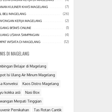
(7)
JANAN KULINER KHAS MAGELANG
(26)
AL BELI MAGELANG
(2)
WONGAN KERJA MAGELANG
(1)
GANG BISNIS ONLINE
(4)
LUANG USAHA SAMPINGAN
(12)
MPAT WISATA DI MAGELANG
SNIS DI MAGELANG
mbingan Belajar di Magelang
pot Isi Ulang Air Minum Magelang
sa Konveksi
Kaos Distro Magelang
yu kokka asli
Nasi Box
wangan Merpati Tinggian
uvenir Pernikahan
Tas Rotan Cantik