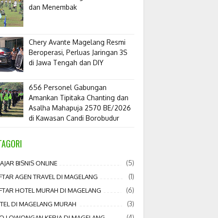
dan Menembak
​Chery Avante Magelang Resmi
Beroperasi, Perluas Jaringan 3S
di Jawa Tengah dan DIY
656 Personel Gabungan
Amankan Tipitaka Chanting dan
Asalha Mahapuja 2570 BE/2026
di Kawasan Candi Borobudur
TAGORI
(5)
AJAR BISNIS ONLINE
(1)
FTAR AGEN TRAVEL DI MAGELANG
(6)
FTAR HOTEL MURAH DI MAGELANG
(3)
TEL DI MAGELANG MURAH
(4)
FO LOWONGAN KERJA DI MAGELANG