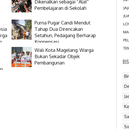
Dikenalkan sebagai “Alat”
Pembelajaran di Sekolah
JA
JU
Purna Pugar Candi Mendut
LO
esia
Tahap Dua Direncakan
MA
arga
Setahun, Pedagang Berharap
PE
m
Konpensasi
TE
Wali Kota Magelang: Warga
Bukan Sekadar Objek
BI
Pembangunan
an
Bi
De
Ja
Ka
Sa
So