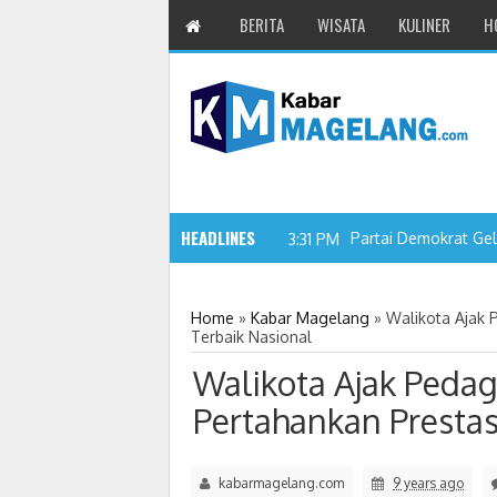
BERITA
WISATA
KULINER
H
HEADLINES
Partai Demokrat Gel
3:31 PM
Home
»
Kabar Magelang
»
Walikota Ajak 
Terbaik Nasional
Walikota Ajak Peda
Pertahankan Prestas
kabarmagelang.com
9 years ago