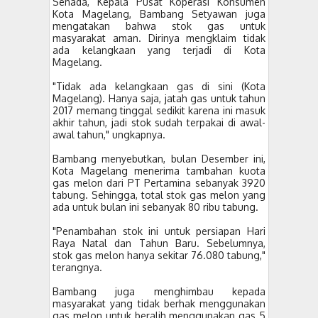
Senada, Kepala Pusat Koperasi Konsumen
Kota Magelang, Bambang Setyawan juga
mengatakan bahwa stok gas untuk
masyarakat aman. Dirinya mengklaim tidak
ada kelangkaan yang terjadi di Kota
Magelang.
"Tidak ada kelangkaan gas di sini (Kota
Magelang). Hanya saja, jatah gas untuk tahun
2017 memang tinggal sedikit karena ini masuk
akhir tahun, jadi stok sudah terpakai di awal-
awal tahun," ungkapnya.
Bambang menyebutkan, bulan Desember ini,
Kota Magelang menerima tambahan kuota
gas melon dari PT Pertamina sebanyak 3920
tabung. Sehingga, total stok gas melon yang
ada untuk bulan ini sebanyak 80 ribu tabung.
"Penambahan stok ini untuk persiapan Hari
Raya Natal dan Tahun Baru. Sebelumnya,
stok gas melon hanya sekitar 76.080 tabung,"
terangnya.
Bambang juga menghimbau kepada
masyarakat yang tidak berhak menggunakan
gas melon untuk beralih menggunakan gas 5