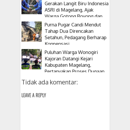
Gerakan Langit Biru Indonesia
ASRI di Magelang, Ajak
Warga Gotong Royong dan
Tanam Pohon
Purna Pugar Candi Mendut
Tahap Dua Direncakan
Setahun, Pedagang Berharap
Konpensasi
Puluhan Warga Wonogiri
Kajoran Datangi Kejari
Kabupaten Magelang,
Pertanyakan Proses Dugaan
Korupsi Kepala Desanya
Tidak ada komentar:
LEAVE A REPLY