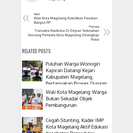
«
Next
Wali Kota Magelang Kukuhkan Pasukan
»
Banpol PP
Previous
Transaksi Narkoba Di Depan Sekolahan
Seorang Pemuda Kota Magelang Ditangkap
Polisi
RELATED POSTS
Puluhan Warga Wonogiri
Kajoran Datangi Kejari
Kabupaten Magelang,
Pertanyakan Proses Dugaan
Korupsi Kepala Desanya
Wali Kota Magelang: Warga
Bukan Sekadar Objek
Pembangunan
Cegah Stunting, Kader IMP
Kota Magelang Aktif Edukasi