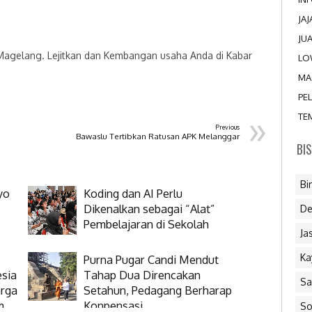
JA
JU
 Magelang. Lejitkan dan Kembangan usaha Anda di Kabar
LO
MA
PE
»
TE
Previous
Bawaslu Tertibkan Ratusan APK Melanggar
BI
Bi
yo
Koding dan AI Perlu
Dikenalkan sebagai “Alat”
De
Pembelajaran di Sekolah
Ja
Ka
Purna Pugar Candi Mendut
esia
Tahap Dua Direncakan
Sa
arga
Setahun, Pedagang Berharap
m
Konpensasi
So