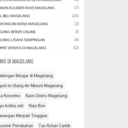
(7)
JANAN KULINER KHAS MAGELANG
(26)
AL BELI MAGELANG
(2)
WONGAN KERJA MAGELANG
(1)
GANG BISNIS ONLINE
(4)
LUANG USAHA SAMPINGAN
(12)
MPAT WISATA DI MAGELANG
SNIS DI MAGELANG
mbingan Belajar di Magelang
pot Isi Ulang Air Minum Magelang
sa Konveksi
Kaos Distro Magelang
yu kokka asli
Nasi Box
wangan Merpati Tinggian
uvenir Pernikahan
Tas Rotan Cantik