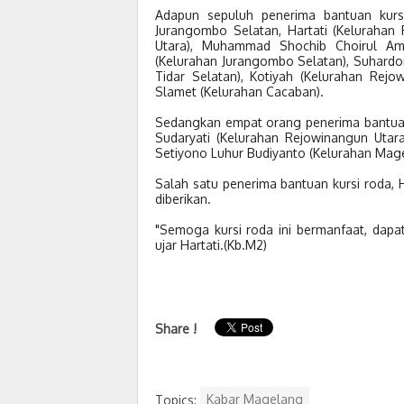
Adapun sepuluh penerima bantuan kurs
Jurangombo Selatan, Hartati (Kelurahan
Utara), Muhammad Shochib Choirul Am
(Kelurahan Jurangombo Selatan), Suhardon
Tidar Selatan), Kotiyah (Kelurahan Rejo
Slamet (Kelurahan Cacaban).
Sedangkan empat orang penerima bantuan
Sudaryati (Kelurahan Rejowinangun Utara
Setiyono Luhur Budiyanto (Kelurahan Magel
Salah satu penerima bantuan kursi roda, 
diberikan.
"Semoga kursi roda ini bermanfaat, dapat
ujar Hartati.(Kb.M2)
Share !
Topics:
Kabar Magelang