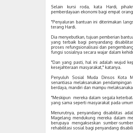
Selain kursi roda, kata Hardi, piha
pemberdayaan ekonomi bagi empat orang 
"Penyaluran bantuan ini diterimakan lan
terang Hardi.
Dia menyebutkan, tujuan pemberian bantua
yang terbaik bagi penyandang disabilitas
proses refungsionalisasi dan pengemba
fungsi sosialnya secara wajar dalam kehi
"Dan yang pasti, hal ini adalah wujud 
kesejahteraan masyarakat," katanya.
Penyuluh Sosial Muda Dinsos Kota M
senantiasa melaksanakan pendampingan 
berdaya, mandiri dan mampu melaksanakan 
"Meskipun mereka dalam segala keterbat
yang sama seperti masyarakat pada umumn
Menurutnya, penyandang disabilitas ad
Magelang mendukung mereka dalam menja
berupaya mengakseskan sumber-sumbe
rehabilitasi sosial bagi penyandang disabili