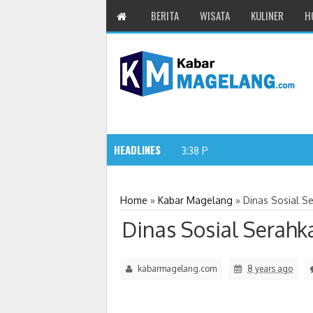
BERITA
WISATA
KULINER
H
HEADLINES
Koding dan AI Perlu
3:38 PM
Home
»
Kabar Magelang
»
Dinas Sosial S
Dinas Sosial Serahk
kabarmagelang.com
8 years ago