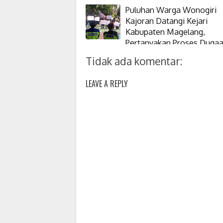
Pohon
Puluhan Warga Wonogiri
Kajoran Datangi Kejari
Kabupaten Magelang,
Pertanyakan Proses Duga
Korupsi Kepala Desanya
Tidak ada komentar:
LEAVE A REPLY