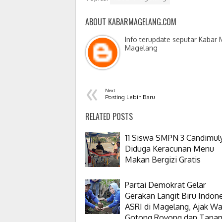
ABOUT KABARMAGELANG.COM
Info terupdate seputar Kabar
Magelang
«
Next
Posting Lebih Baru
RELATED POSTS
11 Siswa SMPN 3 Candimul
Diduga Keracunan Menu
Makan Bergizi Gratis
Partai Demokrat Gelar
Gerakan Langit Biru Indon
ASRI di Magelang, Ajak W
Gotong Royong dan Tana