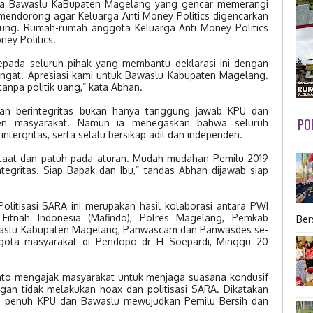
da Bawaslu KaBupaten Magelang yang gencar memerangi
Ia mendorong agar Keluarga Anti Money Politics digencarkan
ung. Rumah-rumah anggota Keluarga Anti Money Politics
ney Politics.
epada seluruh pihak yang membantu deklarasi ini dengan
ngat. Apresiasi kami untuk Bawaslu Kabupaten Magelang.
tanpa politik uang,” kata Abhan.
dan berintegritas bukan hanya tanggung jawab KPU dan
PO
en masyarakat. Namun ia menegaskan bahwa seluruh
tergritas, serta selalu bersikap adil dan independen.
us taat dan patuh pada aturan. Mudah-mudahan Pemilu 2019
tegritas. Siap Bapak dan Ibu,” tandas Abhan dijawab siap
Politisasi SARA ini merupakan hasil kolaborasi antara PWI
Fitnah Indonesia (Mafindo), Polres Magelang, Pemkab
Ber
waslu Kabupaten Magelang, Panwascam dan Panwasdes se-
gota masyarakat di Pendopo dr H Soepardi, Minggu 20
to mengajak masyarakat untuk menjaga suasana kondusif
n tidak melakukan hoax dan politisasi SARA. Dikatakan
 penuh KPU dan Bawaslu mewujudkan Pemilu Bersih dan