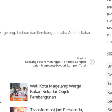
JA
JU
LO
MA
 Magelang. Lejitkan dan Kembangan usaha Anda di Kabar
PE
TE
BI
»
Previous
Seorang Petani Meninggal Tertimpa Longsor
Jalan Magelang-Boyolali Lumpuh Total
Bi
De
Ja
Wali Kota Magelang: Warga
Bukan Sekadar Objek
Ka
Pembangunan
Sa
an
Transformasi Jadi Perseroda,
So