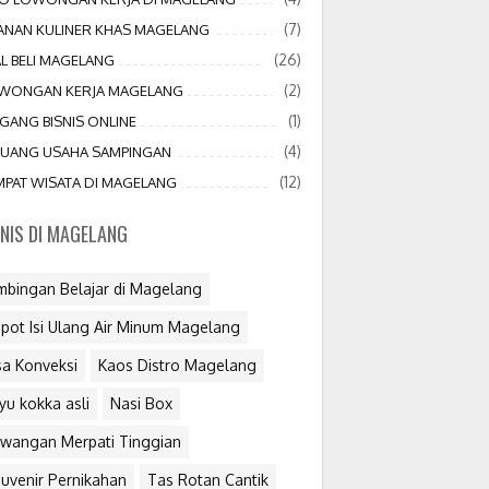
(7)
JANAN KULINER KHAS MAGELANG
(26)
AL BELI MAGELANG
(2)
WONGAN KERJA MAGELANG
(1)
GANG BISNIS ONLINE
(4)
LUANG USAHA SAMPINGAN
(12)
MPAT WISATA DI MAGELANG
SNIS DI MAGELANG
mbingan Belajar di Magelang
pot Isi Ulang Air Minum Magelang
sa Konveksi
Kaos Distro Magelang
yu kokka asli
Nasi Box
wangan Merpati Tinggian
uvenir Pernikahan
Tas Rotan Cantik