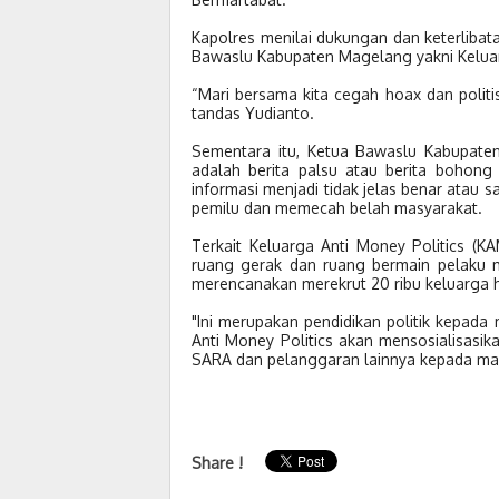
Kapolres menilai dukungan dan keterlib
Bawaslu Kabupaten Magelang yakni Keluar
“Mari bersama kita cegah hoax dan politi
tandas Yudianto.
Sementara itu, Ketua Bawaslu Kabupat
adalah berita palsu atau berita bohong
informasi menjadi tidak jelas benar atau 
pemilu dan memecah belah masyarakat.
Terkait Keluarga Anti Money Politics (K
ruang gerak dan ruang bermain pelaku mo
merencanakan merekrut 20 ribu keluarga 
"Ini merupakan pendidikan politik kepada
Anti Money Politics akan mensosialisasik
SARA dan pelanggaran lainnya kepada masy
Share !