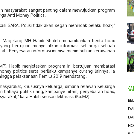
atan masyarakat sangat penting dalam mewujudkan program
ga Anti Money Politics.
sasi SARA. Polisi tidak akan segan menindak pelaku hoax,”
en Magelang MH Habib Shaleh menambahkan berita hoax
 yang bertujuan menyesatkan informasi sehingga sebuah
salah. Penyesatan informasi ini bisa menimbulkan kerawanan
AMP), Habib menjelaskan program ini bertujuan membatasi
ney politics serta perilaku kampanye curang lainnya. Ia
hingga pelaksanaan Pemilu 2019 mendatang.
 masyarakat, khususnya keluarga, dimana relawan Keluarga
KA
an bahaya politik uang, kampanye hitam, penyebaran hoax,
arakat,” kata Habib seusai deklarasi. (Kb.M2)
BEL
DA
DA
HO
IN