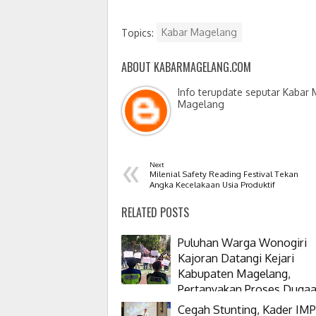
Topics:
Kabar Magelang
ABOUT KABARMAGELANG.COM
Info terupdate seputar Kabar
Magelang
«
Next
Milenial Safety Reading Festival Tekan
Angka Kecelakaan Usia Produktif
RELATED POSTS
Puluhan Warga Wonogiri
Kajoran Datangi Kejari
Kabupaten Magelang,
Pertanyakan Proses Duga
Korupsi Kepala Desanya
Cegah Stunting, Kader IMP