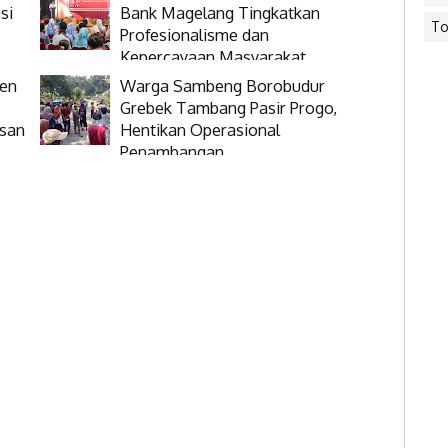
si
Bank Magelang Tingkatkan
To
Profesionalisme dan
Kepercayaan Masyarakat
ten
Warga Sambeng Borobudur
Grebek Tambang Pasir Progo,
asan
Hentikan Operasional
Penambangan