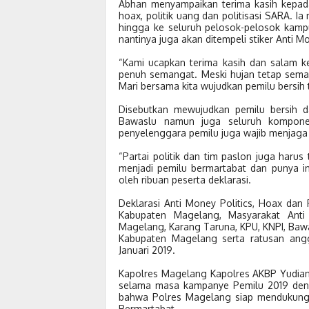
Abhan menyampaikan terima kasih kepa
hoax, politik uang dan politisasi SARA. 
hingga ke seluruh pelosok-pelosok kamp
nantinya juga akan ditempeli stiker Anti Mo
“Kami ucapkan terima kasih dan salam k
penuh semangat. Meski hujan tetap sema
Mari bersama kita wujudkan pemilu bersih 
Disebutkan mewujudkan pemilu bersih 
Bawaslu namun juga seluruh kompon
penyelenggara pemilu juga wajib menjaga in
“Partai politik dan tim paslon juga har
menjadi pemilu bermartabat dan punya in
oleh ribuan peserta deklarasi.
Deklarasi Anti Money Politics, Hoax dan 
Kabupaten Magelang, Masyarakat Anti 
Magelang, Karang Taruna, KPU, KNPI, Ba
Kabupaten Magelang serta ratusan ang
Januari 2019.
Kapolres Magelang Kapolres AKBP Yudian
selama masa kampanye Pemilu 2019 denga
bahwa Polres Magelang siap mendukung
Bermartabat.