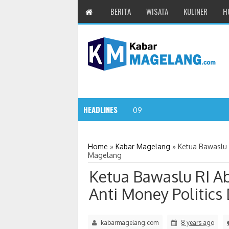
BERITA
WISATA
KULINER
H
HEADLINES
Wali Kota
09:08 AM
Home
»
Kabar Magelang
»
Ketua Bawaslu 
Magelang
Ketua Bawaslu RI A
Anti Money Politics
kabarmagelang.com
8 years ago