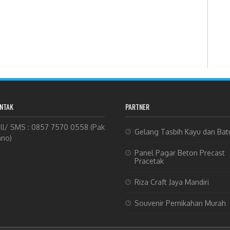
NTAK
PARTNER
ll/ SMS : 0857 7570 0558 (Pak
Gelang Tasbih Kayu dan Bat
no)
Panel Pagar Beton Precast
Pracetak
Riza Craft Jaya Mandiri
Souvenir Pernikahan Murah