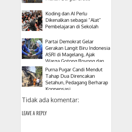
Koding dan AI Perlu
Dikenalkan sebagai “Alat”
Pembelajaran di Sekolah
Partai Demokrat Gelar
Gerakan Langit Biru Indonesia
ASRI di Magelang, Ajak
Warga Gotong Royong dan
Tanam Pohon
Purna Pugar Candi Mendut
Tahap Dua Direncakan
Setahun, Pedagang Berharap
Konpensasi
Tidak ada komentar:
LEAVE A REPLY