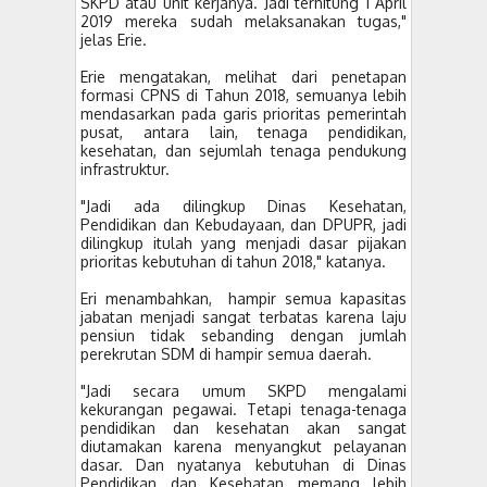
SKPD atau unit kerjanya. Jadi terhitung 1 April
2019 mereka sudah melaksanakan tugas,"
jelas Erie.
Erie mengatakan, melihat dari penetapan
formasi CPNS di Tahun 2018, semuanya lebih
mendasarkan pada garis prioritas pemerintah
pusat, antara lain, tenaga pendidikan,
kesehatan, dan sejumlah tenaga pendukung
infrastruktur.
"Jadi ada dilingkup Dinas Kesehatan,
Pendidikan dan Kebudayaan, dan DPUPR, jadi
dilingkup itulah yang menjadi dasar pijakan
prioritas kebutuhan di tahun 2018," katanya.
Eri menambahkan, hampir semua kapasitas
jabatan menjadi sangat terbatas karena laju
pensiun tidak sebanding dengan jumlah
perekrutan SDM di hampir semua daerah.
"Jadi secara umum SKPD mengalami
kekurangan pegawai. Tetapi tenaga-tenaga
pendidikan dan kesehatan akan sangat
diutamakan karena menyangkut pelayanan
dasar. Dan nyatanya kebutuhan di Dinas
Pendidikan dan Kesehatan memang lebih