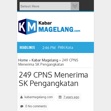
HEADLINES
PAN Kota Magelang Gandeng
2:46 PM
Home
»
Kabar Magelang
»
249 CPNS
Menerima SK Pengangkatan
249 CPNS Menerima
SK Pengangkatan
kabarmagelang.com
7 years ago
0 No comments