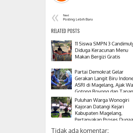
«
Next
Posting Lebih Baru
RELATED POSTS
11 Siswa SMPN 3 Candimul
Diduga Keracunan Menu
Makan Bergizi Gratis
Partai Demokrat Gelar
Gerakan Langit Biru Indon
ASRI di Magelang, Ajak W
Gotong Royong dan Tana
Pohon
Puluhan Warga Wonogiri
Kajoran Datangi Kejari
Kabupaten Magelang,
Pertanyakan Proses Duga
Korupsi Kepala Desanya
Tidak ada komentar: