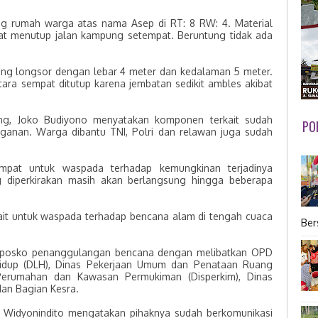
ping rumah warga atas nama Asep di RT: 8 RW: 4. Material
pat menutup jalan kampung setempat. Beruntung tidak ada
bing longsor dengan lebar 4 meter dan kedalaman 5 meter.
ara sempat ditutup karena jembatan sedikit ambles akibat
ang, Joko Budiyono menyatakan komponen terkait sudah
PO
ganan. Warga dibantu TNI, Polri dan relawan juga sudah
empat untuk waspada terhadap kemungkinan terjadinya
 diperkirakan masih akan berlangsung hingga beberapa
ait untuk waspada terhadap bencana alam di tengah cuaca
Ber
 posko penanggulangan bencana dengan melibatkan OPD
Hidup (DLH), Dinas Pekerjaan Umum dan Penataan Ruang
 Perumahan dan Kawasan Permukiman (Disperkim), Dinas
dan Bagian Kesra.
t Widyonindito mengatakan pihaknya sudah berkomunikasi