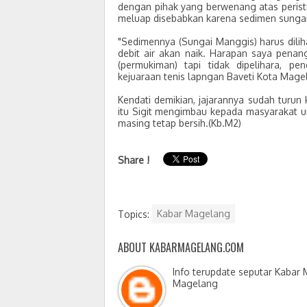
dengan pihak yang berwenang atas peristi
meluap disebabkan karena sedimen sung
"Sedimennya (Sungai Manggis) harus dilih
debit air akan naik. Harapan saya pena
(permukiman) tapi tidak dipelihara, pe
kejuaraan tenis lapngan Baveti Kota Mage
Kendati demikian, jajarannya sudah turu
itu Sigit mengimbau kepada masyarakat 
masing tetap bersih.(Kb.M2)
Share !
Topics:
Kabar Magelang
ABOUT KABARMAGELANG.COM
Info terupdate seputar Kabar
Magelang