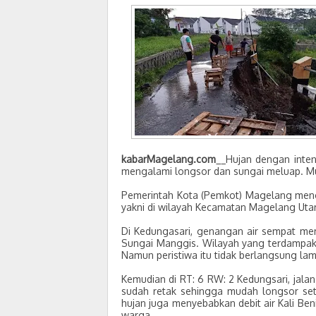
kabarMagelang.com
__Hujan dengan inten
mengalami longsor dan sungai meluap. Musib
Pemerintah Kota (Pemkot) Magelang menca
yakni di wilayah Kecamatan Magelang Uta
Di Kedungasari, genangan air sempat me
Sungai Manggis. Wilayah yang terdampak 
Namun peristiwa itu tidak berlangsung lam
Kemudian di RT: 6 RW: 2 Kedungsari, jala
sudah retak sehingga mudah longsor set
hujan juga menyebabkan debit air Kali Be
warga.