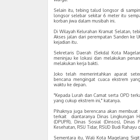
Selain itu, tebing talud longsor di sam
longsor selebar sekitar 6 meter itu sem
korban jiwa dalam musibah ini.
Di Wilayah Kelurahan Kramat Selatan, te
Akses jalan dari perempatan Sanden ke Ut
kejadian itu.
Sekretaris Daerah (Sekda) Kota Magel
meninjau ke lokasi dan melakukan penan
melakukan kerja bakti.
Joko telah memerintahkan aparat set
bencana mengingat cuaca ekstrem yang
waktu ke depan.
"Kepada Lurah dan Camat serta OPD terk
yang cukup ekstrem ini," katanya.
Pihaknya juga berencana akan membuat
terkait diantaranya Dinas Lingkungan 
(DPUPR), Dinas Sosial (Dinsos), Dinas
Kesehatan, RSU Tidar, RSUD Budi Rahayu 
Sementara itu, Wali Kota Magelang Sigi