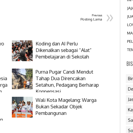
»
JA
Previous
JU
Posting Lama
LO
MA
PE
yo
Koding dan AI Perlu
Dikenalkan sebagai “Alat”
TE
Pembelajaran di Sekolah
BI
Purna Pugar Candi Mendut
esia
Tahap Dua Direncakan
Bi
arga
Setahun, Pedagang Berharap
De
m
Konpensasi
Wali Kota Magelang: Warga
Ja
Bukan Sekadar Objek
Ka
Pembangunan
an
Sa
So