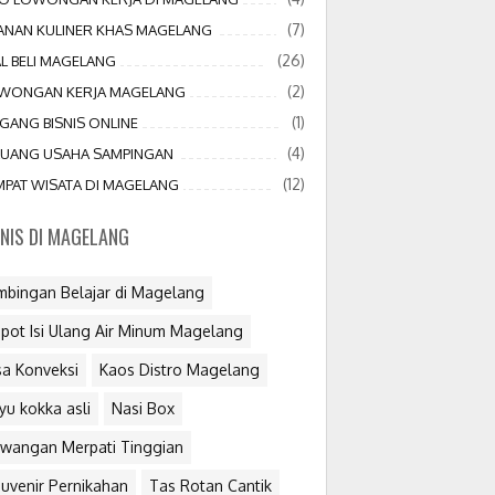
(7)
JANAN KULINER KHAS MAGELANG
(26)
AL BELI MAGELANG
(2)
WONGAN KERJA MAGELANG
(1)
GANG BISNIS ONLINE
(4)
LUANG USAHA SAMPINGAN
(12)
MPAT WISATA DI MAGELANG
SNIS DI MAGELANG
mbingan Belajar di Magelang
pot Isi Ulang Air Minum Magelang
sa Konveksi
Kaos Distro Magelang
yu kokka asli
Nasi Box
wangan Merpati Tinggian
uvenir Pernikahan
Tas Rotan Cantik