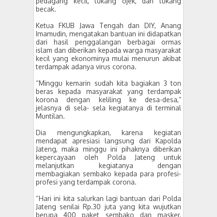
pedagang kecil, tukang ojek, dan tukang
becak.
Ketua FKUB Jawa Tengah dan DIY, Anang
Imamudin, mengatakan bantuan ini didapatkan
dari hasil penggalangan berbagai ormas
islam dan diberikan kepada warga masyarakat
kecil yang ekonominya mulai menurun akibat
terdampak adanya virus corona.
“Minggu kemarin sudah kita bagiakan 3 ton
beras kepada masyarakat yang terdampak
korona dengan keliling ke desa-desa,”
jelasnya di sela- sela kegiatanya di terminal
Muntilan.
Dia mengungkapkan, karena kegiatan
mendapat apresiasi langsung dari Kapolda
Jateng, maka minggu ini pihaknya diberikan
kepercayaan oleh Polda Jateng untuk
melanjutkan kegiatanya dengan
membagiakan sembako kepada para profesi-
profesi yang terdampak corona.
“Hari ini kita salurkan lagi bantuan dari Polda
Jateng senilai Rp.30 juta yang kita wujutkan
berupa 400 paket sembako dan masker,