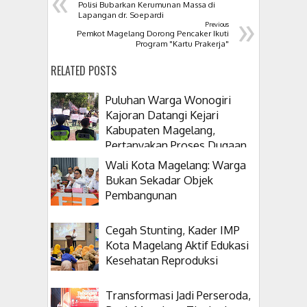
«
Polisi Bubarkan Kerumunan Massa di
»
Lapangan dr. Soepardi
Previous
Pemkot Magelang Dorong Pencaker Ikuti
Program "Kartu Prakerja"
RELATED POSTS
Puluhan Warga Wonogiri
Kajoran Datangi Kejari
Kabupaten Magelang,
Pertanyakan Proses Dugaan
Korupsi Kepala Desanya
Wali Kota Magelang: Warga
Bukan Sekadar Objek
Pembangunan
Cegah Stunting, Kader IMP
Kota Magelang Aktif Edukasi
Kesehatan Reproduksi
Transformasi Jadi Perseroda,