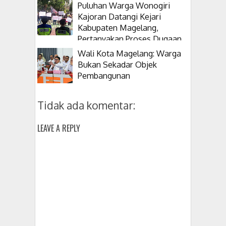
Puluhan Warga Wonogiri
Kajoran Datangi Kejari
Kabupaten Magelang,
Pertanyakan Proses Dugaan
Korupsi Kepala Desanya
Wali Kota Magelang: Warga
Bukan Sekadar Objek
Pembangunan
Tidak ada komentar:
LEAVE A REPLY