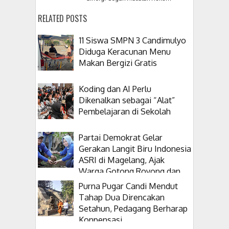
RELATED POSTS
11 Siswa SMPN 3 Candimulyo
Diduga Keracunan Menu
Makan Bergizi Gratis
Koding dan AI Perlu
Dikenalkan sebagai “Alat”
Pembelajaran di Sekolah
Partai Demokrat Gelar
Gerakan Langit Biru Indonesia
ASRI di Magelang, Ajak
Warga Gotong Royong dan
Tanam Pohon
Purna Pugar Candi Mendut
Tahap Dua Direncakan
Setahun, Pedagang Berharap
Konpensasi