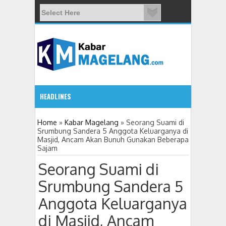
HEADLINES
3:38 PM
Home
»
Kabar Magelang
»
Seorang Suami di
Srumbung Sandera 5 Anggota Keluarganya di
Masjid, Ancam Akan Bunuh Gunakan Beberapa
Koding dan AI Perlu Dikenalkan sebagai “
Sajam
Seorang Suami di
Srumbung Sandera 5
Anggota Keluarganya
di Masjid, Ancam