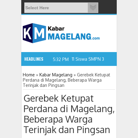
HEADLINES
5:32 PM
Home
»
Kabar Magelang
»
Gerebek Ketupat
Perdana di Magelang, Beberapa Warga
Terinjak dan Pingsan
11 Siswa SMPN 3 Candimulyo Diduga
Gerebek Ketupat
Perdana di Magelang,
Beberapa Warga
Terinjak dan Pingsan