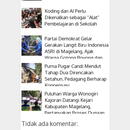
Koding dan AI Perlu
Dikenalkan sebagai “Alat”
Pembelajaran di Sekolah
Partai Demokrat Gelar
Gerakan Langit Biru Indonesia
ASRI di Magelang, Ajak
Warga Gotong Royong dan
Tanam Pohon
Purna Pugar Candi Mendut
Tahap Dua Direncakan
Setahun, Pedagang Berharap
Konpensasi
Puluhan Warga Wonogiri
Kajoran Datangi Kejari
Kabupaten Magelang,
Pertanyakan Proses Dugaan
Korupsi Kepala Desanya
Tidak ada komentar: