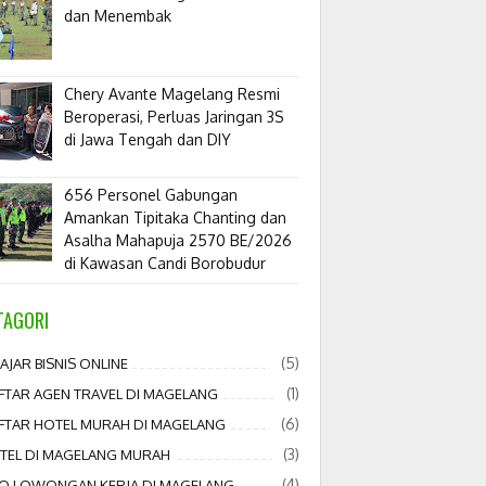
dan Menembak
​Chery Avante Magelang Resmi
Beroperasi, Perluas Jaringan 3S
di Jawa Tengah dan DIY
656 Personel Gabungan
Amankan Tipitaka Chanting dan
Asalha Mahapuja 2570 BE/2026
di Kawasan Candi Borobudur
TAGORI
(5)
AJAR BISNIS ONLINE
(1)
FTAR AGEN TRAVEL DI MAGELANG
(6)
FTAR HOTEL MURAH DI MAGELANG
(3)
TEL DI MAGELANG MURAH
(4)
FO LOWONGAN KERJA DI MAGELANG