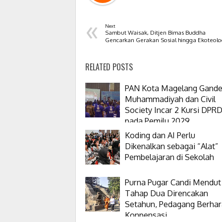
«
Next
Sambut Waisak, Ditjen Bimas Buddha
Gencarkan Gerakan Sosial hingga Ekoteolo
RELATED POSTS
PAN Kota Magelang Gand
Muhammadiyah dan Civil
Society Incar 2 Kursi DPR
pada Pemilu 2029
Koding dan AI Perlu
Dikenalkan sebagai “Alat”
Pembelajaran di Sekolah
Purna Pugar Candi Mendut
Tahap Dua Direncakan
Setahun, Pedagang Berha
Konpensasi