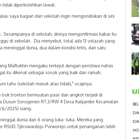
an tidak diperbolehkan lewat.
kalau saya bagian dari sekolah ingin mengondisikan di sini
. Sesampainya di sekolah, dirinya mengonfirmasi kabar itu
gu di sekolah. Dia menyebut, total ada 13 ustazah yang
 meninggal dunia, dua dalam kondisi kritis, dan satu
elang Maftukhin mengaku terkejut dengan peristiwa nahas
ggal itu dikenal sebagai sosok yang baik dan ramah.
um tahu (sekolah masuk atau tidak)," ucapnya.
KA
truk tronton bermuatan pasir dan angkot terjadi di
ya Dusun Sorogenen RT.3/RW 4 Desa Kalijambe Kecamatan
BEL
/6/2025) siang.
DA
eninggal dunia dan 6 orang luka- luka. Mereka yang
DA
ke RSUD Tjitrowardojo Purworejo untuk penanganan lebih
HO
IN