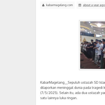
kabarmagelang.com
about a year ago
KabarMagelang__Sepuluh ustazah SD Islam 
dilaporkan meninggal dunia pada tragedi 
(7/5/2025). Selain itu, ada dua ustazah y
satu lainnya luka ringan.