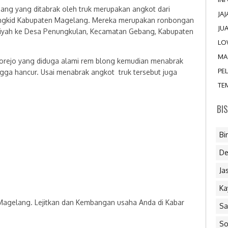
ng yang ditabrak oleh truk merupakan angkot dari
JA
ngkid Kabupaten Magelang. Mereka merupakan ronbongan
JU
ziyah ke Desa Penungkulan, Kecamatan Gebang, Kabupaten
LO
MA
worejo yang diduga alami rem blong kemudian menabrak
PE
gga hancur. Usai menabrak angkot truk tersebut juga
TE
BI
Bi
De
Ja
Ka
 Magelang. Lejitkan dan Kembangan usaha Anda di Kabar
Sa
So