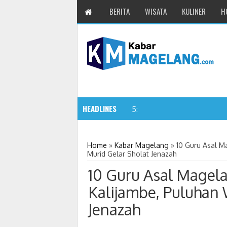
BERITA
WISATA
KULINER
H
HEADLINES
11 Siswa SMPN 3 C
5:32 PM
Home
»
Kabar Magelang
»
10 Guru Asal M
Murid Gelar Sholat Jenazah
10 Guru Asal Magela
Kalijambe, Puluhan 
Jenazah