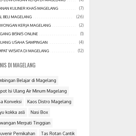
(7)
JANAN KULINER KHAS MAGELANG
(26)
AL BELI MAGELANG
(2)
WONGAN KERJA MAGELANG
(1)
GANG BISNIS ONLINE
(4)
LUANG USAHA SAMPINGAN
(12)
MPAT WISATA DI MAGELANG
SNIS DI MAGELANG
mbingan Belajar di Magelang
pot Isi Ulang Air Minum Magelang
sa Konveksi
Kaos Distro Magelang
yu kokka asli
Nasi Box
wangan Merpati Tinggian
uvenir Pernikahan
Tas Rotan Cantik