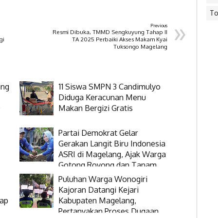
To
»
Previous
Resmi Dibuka, TMMD Sengkuyung Tahap II
gi
TA 2025 Perbaiki Akses Makam Kyai
Tuksongo Magelang
eng
11 Siswa SMPN 3 Candimulyo
Diduga Keracunan Menu
D
Makan Bergizi Gratis
Partai Demokrat Gelar
Gerakan Langit Biru Indonesia
ASRI di Magelang, Ajak Warga
Gotong Royong dan Tanam
Pohon
Puluhan Warga Wonogiri
Kajoran Datangi Kejari
rap
Kabupaten Magelang,
Pertanyakan Proses Dugaan