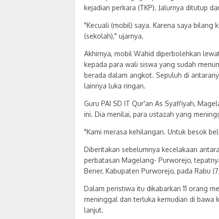
kejadian perkara (TKP). Jalurnya ditutup d
"Kecuali (mobil) saya. Karena saya bilang 
(sekolah)," ujarnya.
Akhirnya, mobil Wahid diperbolehkan lewat
kepada para wali siswa yang sudah menung
berada dalam angkot. Sepuluh di antaranya
lainnya luka ringan.
Guru PAI SD IT Qur'an As Syafi'iyah, Mag
ini. Dia menilai, para ustazah yang menin
"Kami merasa kehilangan. Untuk besok bel
Diberitakan sebelumnya kecelakaan antara 
perbatasan Magelang- Purworejo, tepatn
Bener, Kabupaten Purworejo, pada Rabu (7
Dalam peristiwa itu dikabarkan 11 orang m
meninggal dan terluka kemudian di bawa 
lanjut.