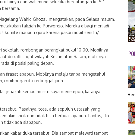
uru lainya dan wali murid seketika berdatangan ke SD
a bersama.
h, Magelang Wahid Ghozali mengatakan, pada Selasa malam,
melakukan takziah ke Purworejo. Mereka dibagi menjadi
il komite maupun guru karena pakai mobil sendiri,"
ri sekolah, rombongan berangkat pukul 10.00. Mobilnya
PO
aat di traffic light wilayah Kecamatan Salam, mobilnya
ada di posisi paling depan.
kan firasat apapun. Mobilnya melaju tanpa mengetahui
, rombongan itu tertinggal jauh.
lat jenazah kemudian istri saya menelepon, katanya
Ber
tersebut. Pasalnya, total ada sepuluh ustazah yang
emakin shok dan tidak bisa berbuat apapun. Lantas, dia
h tidak ada siapapun.
kan kabar duka tersebut. Dia sempat melewati tempat