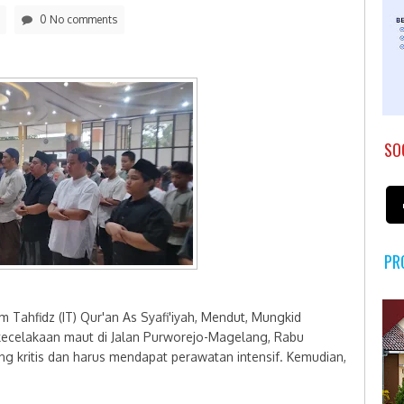
0 No comments
SO
PR
Tahfidz (IT) Qur'an As Syafi'iyah, Mendut, Mungkid
kecelakaan maut di Jalan Purworejo-Magelang, Rabu
ang kritis dan harus mendapat perawatan intensif. Kemudian,