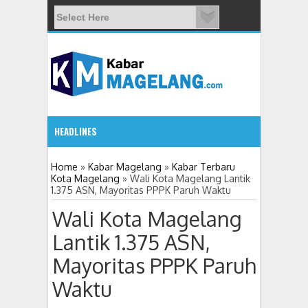
HEADLINES
5:32 PM
Home
»
Kabar Magelang
»
Kabar Terbaru
Kota Magelang
»
Wali Kota Magelang Lantik
1.375 ASN, Mayoritas PPPK Paruh Waktu
11 Siswa SMPN 3 Candimulyo Diduga Ker
Wali Kota Magelang
Lantik 1.375 ASN,
Mayoritas PPPK Paruh
Waktu