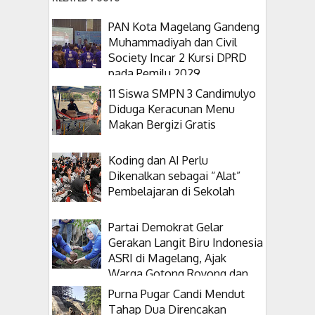
PAN Kota Magelang Gandeng
Muhammadiyah dan Civil
Society Incar 2 Kursi DPRD
pada Pemilu 2029
11 Siswa SMPN 3 Candimulyo
Diduga Keracunan Menu
Makan Bergizi Gratis
Koding dan AI Perlu
Dikenalkan sebagai “Alat”
Pembelajaran di Sekolah
Partai Demokrat Gelar
Gerakan Langit Biru Indonesia
ASRI di Magelang, Ajak
Warga Gotong Royong dan
Tanam Pohon
Purna Pugar Candi Mendut
Tahap Dua Direncakan