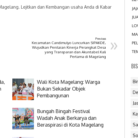
 Magelang. Lejitkan dan Kembangan usaha Anda di Kabar
JA
JU
LO
MA
»
Previous
Kecamatan Candimulyo Luncurkan SIPAKDE,
PE
Wujudkan Penilaian Kinerja Perangkat Desa
TE
yang Transparan dan Akuntabel Kali
Pertama di Magelang
BI
da,
Wali Kota Magelang: Warga
Bi
n
Bukan Sekadar Objek
De
Pembangunan
Ja
Bungah Bingah Festival
Ka
Wadah Anak Berkarya dan
Beraspirasi di Kota Magelang
Sa
So