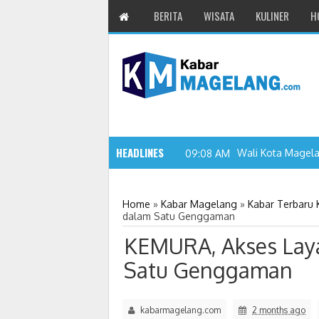
BERITA
WISATA
KULINER
H
HEADLINES
Wali Kota Magel
09:08 AM
Home
»
Kabar Magelang
»
Kabar Terbaru
dalam Satu Genggaman
KEMURA, Akses Laya
Satu Genggaman
kabarmagelang.com
2 months ago