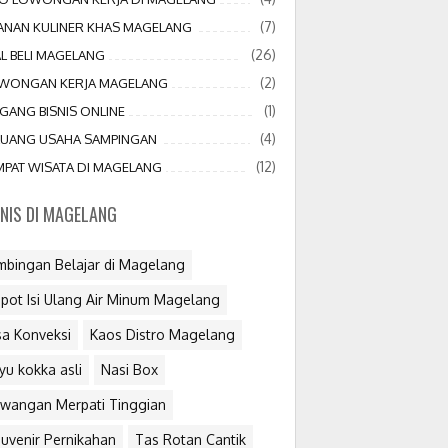
(7)
JANAN KULINER KHAS MAGELANG
(26)
AL BELI MAGELANG
(2)
WONGAN KERJA MAGELANG
(1)
GANG BISNIS ONLINE
(4)
LUANG USAHA SAMPINGAN
(12)
MPAT WISATA DI MAGELANG
SNIS DI MAGELANG
mbingan Belajar di Magelang
pot Isi Ulang Air Minum Magelang
sa Konveksi
Kaos Distro Magelang
yu kokka asli
Nasi Box
wangan Merpati Tinggian
uvenir Pernikahan
Tas Rotan Cantik