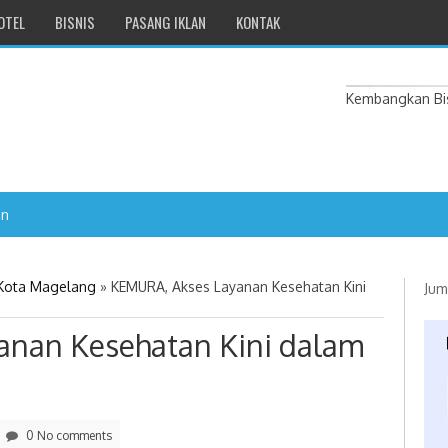
OTEL
BISNIS
PASANG IKLAN
KONTAK
Kembangkan Bis
ang: Warga Bukan Sekadar
 Kota Magelang
»
KEMURA, Akses Layanan Kesehatan Kini
Jum
nan Kesehatan Kini dalam
0 No comments