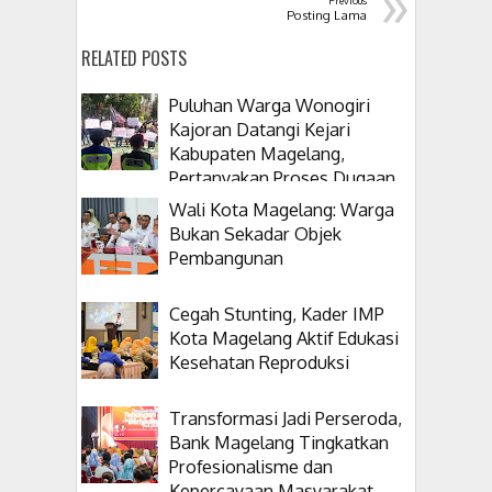
»
Posting Lama
RELATED POSTS
Puluhan Warga Wonogiri
Kajoran Datangi Kejari
Kabupaten Magelang,
Pertanyakan Proses Dugaan
Korupsi Kepala Desanya
Wali Kota Magelang: Warga
Bukan Sekadar Objek
Pembangunan
Cegah Stunting, Kader IMP
Kota Magelang Aktif Edukasi
Kesehatan Reproduksi
Transformasi Jadi Perseroda,
Bank Magelang Tingkatkan
Profesionalisme dan
Kepercayaan Masyarakat