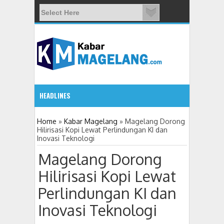
HEADLINES
09:08 AM
Home
»
Kabar Magelang
»
Magelang Dorong
Hilirisasi Kopi Lewat Perlindungan KI dan
Inovasi Teknologi
Wali Kota Magelang: Warga Bukan Sekadar Objek P
Magelang Dorong
Hilirisasi Kopi Lewat
Perlindungan KI dan
Inovasi Teknologi