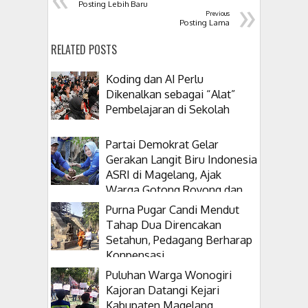
»
Posting Lebih Baru
Previous
Posting Lama
RELATED POSTS
Koding dan AI Perlu
Dikenalkan sebagai “Alat”
Pembelajaran di Sekolah
Partai Demokrat Gelar
Gerakan Langit Biru Indonesia
ASRI di Magelang, Ajak
Warga Gotong Royong dan
Tanam Pohon
Purna Pugar Candi Mendut
Tahap Dua Direncakan
Setahun, Pedagang Berharap
Konpensasi
Puluhan Warga Wonogiri
Kajoran Datangi Kejari
Kabupaten Magelang,