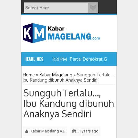
HEADLINES
3:31 PM
Home
»
Kabar Magelang
»
Sungguh Terlalu…,
Ibu Kandung dibunuh Anaknya Sendiri
Partai Demokrat Gelar Gerakan Langit B
Sungguh Terlalu…,
Ibu Kandung dibunuh
Anaknya Sendiri
Kabar Magelang AZ
11 years ago