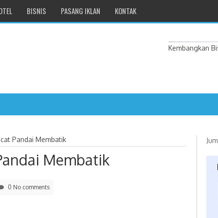
OTEL
BISNIS
PASANG IKLAN
KONTAK
Kembangkan Bis
acat Pandai Membatik
Jum
 Pandai Membatik
0 No comments