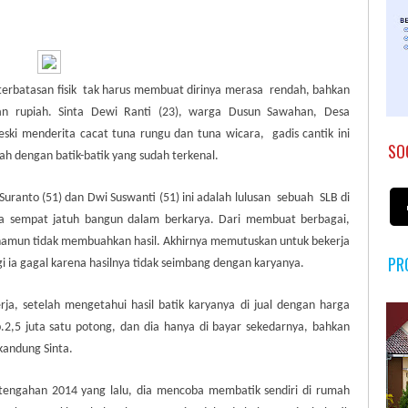
terbatasan fisik
tak harus membuat dirinya merasa
rendah, bahkan
aan rupiah.
Sinta Dewi Ranti (23), warga Dusun Sawahan, Desa
ki menderita cacat tuna rungu dan tuna wicara,
gadis cantik ini
SO
ah dengan batik-batik yang sudah terkenal.
ranto (51) dan Dwi Suswanti (51) ini adalah lulusan
sebuah
SLB di
dia sempat jatuh bangun dalam berkarya. Dari membuat berbagai,
i namun tidak membuahkan hasil. Akhirnya memutuskan untuk bekerja
PR
gi ia gagal karena hasilnya tidak seimbang dengan karyanya.
rja, setelah mengetahui hasil batik karyanya di jual dengan harga
.2,5 juta satu potong, dan dia hanya di bayar sekedarnya, bahkan
kandung Sinta.
rtengahan 2014 yang lalu, dia mencoba membatik sendiri di rumah