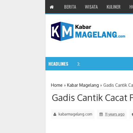
BERITA
WISATA
KULINER
H
HEADLINES
Koding dan A
3:38 PM
Home
»
Kabar Magelang
»
Gadis Cantik C
Gadis Cantik Cacat
kabarmagelang.com
11 years ago