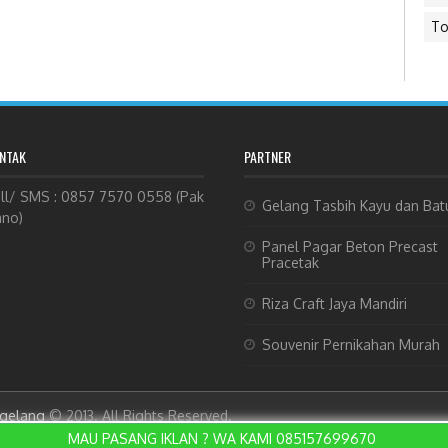
To
NTAK
PARTNER
ll/ SMS : 0857 7570 0558 (Pak
Gelang Tasbih Kayu dan Bat
no)
Panel Pagar Beton Precast
Pracetak
Riza Craft Jaya Mandiri
Souvenir Pernikahan Murah
agelang
© 2013. All Rights Reserved.
MAU PASANG IKLAN ? WA KAMI 085157699670