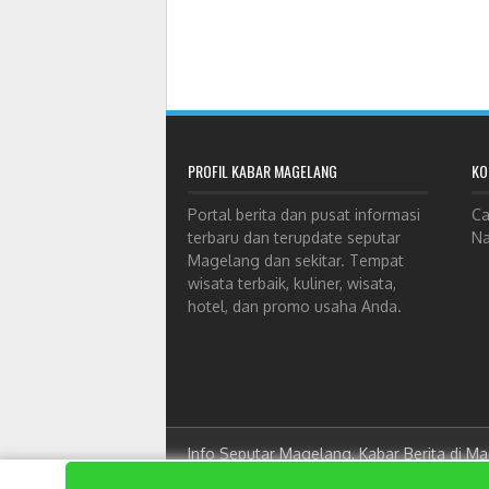
PROFIL KABAR MAGELANG
KO
Portal berita dan pusat informasi
Ca
terbaru dan terupdate seputar
Na
Magelang dan sekitar. Tempat
wisata terbaik, kuliner, wisata,
hotel, dan promo usaha Anda.
Info Seputar Magelang, Kabar Berita di M
Designed by
ket qua bong da