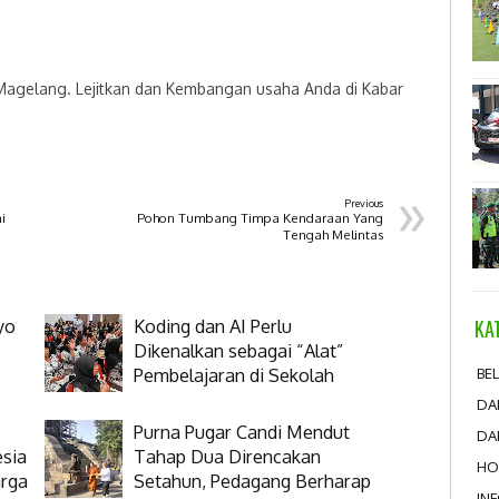
 Magelang. Lejitkan dan Kembangan usaha Anda di Kabar
»
Previous
i
Pohon Tumbang Timpa Kendaraan Yang
Tengah Melintas
yo
Koding dan AI Perlu
KA
Dikenalkan sebagai “Alat”
Pembelajaran di Sekolah
BEL
DA
Purna Pugar Candi Mendut
DA
esia
Tahap Dua Direncakan
HO
arga
Setahun, Pedagang Berharap
IN