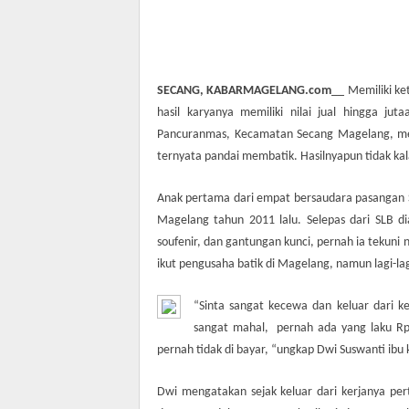
SECANG, KABARMAGELANG.com
__
Memiliki ke
hasil karyanya memiliki nilai jual hingga jut
Pancuranmas, Kecamatan Secang Magelang, mes
ternyata pandai membatik. Hasilnyapun tidak kal
Anak pertama dari empat bersaudara pasangan Su
Magelang tahun 2011 lalu. Selepas dari SLB 
soufenir, dan gantungan kunci, pernah ia tekun
ikut pengusaha batik di Magelang, namun lagi-la
“Sinta sangat kecewa dan keluar dari ke
sangat mahal,
pernah ada yang laku Rp
pernah tidak di bayar, “ungkap Dwi Suswanti ibu 
Dwi mengatakan sejak keluar dari kerjanya pe