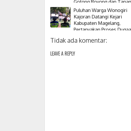
Gotong Royong dan Tana
Pohon
Puluhan Warga Wonogiri
Kajoran Datangi Kejari
Kabupaten Magelang,
Pertanyakan Proses Duga
Korupsi Kepala Desanya
Tidak ada komentar:
LEAVE A REPLY