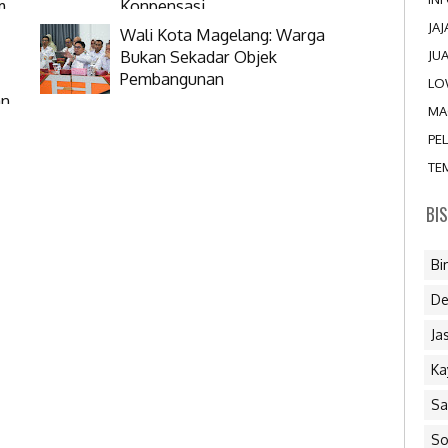
m
Konpensasi
JA
Wali Kota Magelang: Warga
Bukan Sekadar Objek
JU
Pembangunan
LO
an
MA
PE
TE
BI
Bi
De
Ja
Ka
Sa
So