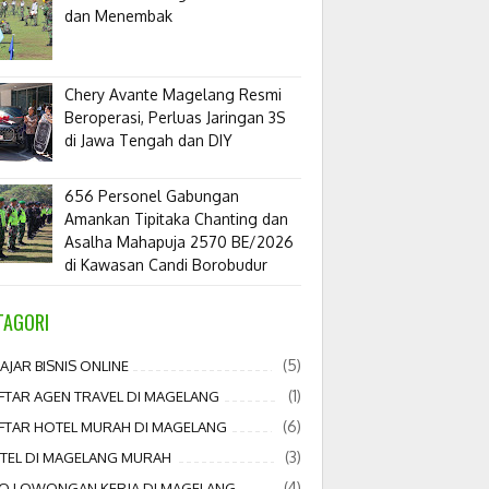
dan Menembak
​Chery Avante Magelang Resmi
Beroperasi, Perluas Jaringan 3S
di Jawa Tengah dan DIY
656 Personel Gabungan
Amankan Tipitaka Chanting dan
Asalha Mahapuja 2570 BE/2026
di Kawasan Candi Borobudur
TAGORI
(5)
AJAR BISNIS ONLINE
(1)
FTAR AGEN TRAVEL DI MAGELANG
(6)
FTAR HOTEL MURAH DI MAGELANG
(3)
TEL DI MAGELANG MURAH
(4)
FO LOWONGAN KERJA DI MAGELANG