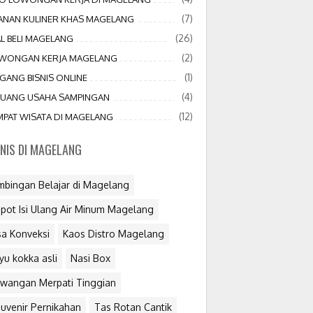
(7)
JANAN KULINER KHAS MAGELANG
(26)
AL BELI MAGELANG
(2)
WONGAN KERJA MAGELANG
(1)
GANG BISNIS ONLINE
(4)
LUANG USAHA SAMPINGAN
(12)
MPAT WISATA DI MAGELANG
SNIS DI MAGELANG
mbingan Belajar di Magelang
pot Isi Ulang Air Minum Magelang
sa Konveksi
Kaos Distro Magelang
yu kokka asli
Nasi Box
wangan Merpati Tinggian
uvenir Pernikahan
Tas Rotan Cantik