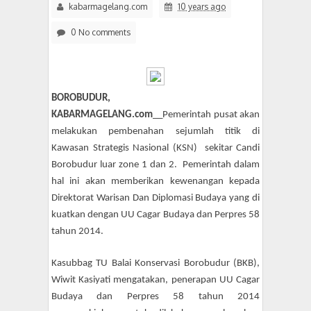
kabarmagelang.com
10 years ago
PAN Kota Magelang Gandeng Muhammadiyah dan Civil Soci
0 No comments
11 Siswa SMPN 3 Candimulyo Diduga Keracunan
5:32 PM
BOROBUDUR,
KABARMAGELANG.com
__Pemerintah pusat akan
melakukan pembenahan sejumlah titik di
Kawasan Strategis Nasional (KSN) sekitar Candi
Borobudur luar zone 1 dan 2. Pemerintah dalam
hal ini akan memberikan kewenangan kepada
Direktorat Warisan Dan Diplomasi Budaya yang di
kuatkan dengan UU Cagar Budaya dan Perpres 58
tahun 2014.
Kasubbag TU Balai Konservasi Borobudur (BKB),
Wiwit Kasiyati mengatakan, penerapan UU Cagar
Budaya dan Perpres 58 tahun 2014