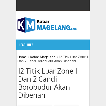
HEADLINES
Indah Dwi Antari Dilantik Jadi Penjabat Sekda K
7:11 PM
Home
»
Kabar Magelang
»
12 Titik Luar Zone 1
Dan 2 Candi Borobudur Akan Dibenahi
3:02 PM
12 Titik Luar Zone 1
Dan 2 Candi
Lakukan Aksi Bagi Ayam Afkir, Peternak Magelang Keluhk
Borobudur Akan
Lama Kosong, Jabatan Wakapolresta Magelang
09:21 AM
Dibenahi
2:46 PM