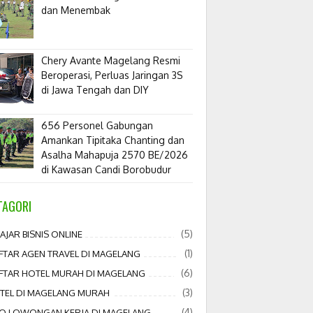
dan Menembak
​Chery Avante Magelang Resmi
Beroperasi, Perluas Jaringan 3S
di Jawa Tengah dan DIY
656 Personel Gabungan
Amankan Tipitaka Chanting dan
Asalha Mahapuja 2570 BE/2026
di Kawasan Candi Borobudur
TAGORI
(5)
AJAR BISNIS ONLINE
(1)
FTAR AGEN TRAVEL DI MAGELANG
(6)
FTAR HOTEL MURAH DI MAGELANG
(3)
TEL DI MAGELANG MURAH
(4)
FO LOWONGAN KERJA DI MAGELANG