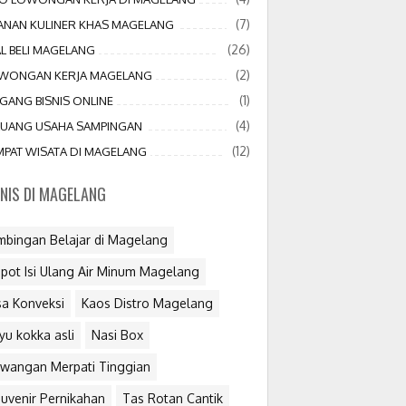
(7)
JANAN KULINER KHAS MAGELANG
(26)
AL BELI MAGELANG
(2)
WONGAN KERJA MAGELANG
(1)
GANG BISNIS ONLINE
(4)
LUANG USAHA SAMPINGAN
(12)
MPAT WISATA DI MAGELANG
SNIS DI MAGELANG
mbingan Belajar di Magelang
pot Isi Ulang Air Minum Magelang
sa Konveksi
Kaos Distro Magelang
yu kokka asli
Nasi Box
wangan Merpati Tinggian
uvenir Pernikahan
Tas Rotan Cantik