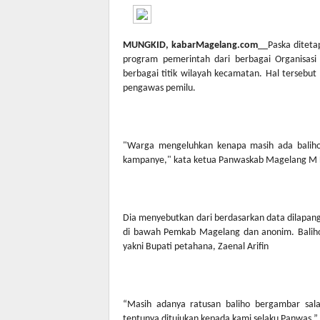
MUNGKID, kabarMagelang.com
__Paska diteta
program pemerintah dari berbagai Organisasi
berbagai titik wilayah kecamatan. Hal tersebu
pengawas pemilu.
"Warga mengeluhkan kenapa masih ada baliho
kampanye," kata ketua Panwaskab Magelang M Ha
Dia menyebutkan dari berdasarkan data dilapang
di bawah Pemkab Magelang dan anonim. Baliho
yakni Bupati petahana, Zaenal Arifin
“Masih adanya ratusan baliho bergambar sal
tentunya ditujukan kepada kami selaku Panwas,”