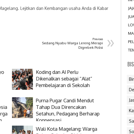
JA
 Magelang. Lejitkan dan Kembangan usaha Anda di Kabar
JU
LO
»
MA
Previous
PE
Sedang Nyabu Warga Lereng Merapi
Digrebek Polisi
TE
BI
yo
Koding dan AI Perlu
Dikenalkan sebagai “Alat”
Bi
Pembelajaran di Sekolah
De
Purna Pugar Candi Mendut
Ja
esia
Tahap Dua Direncakan
Ka
arga
Setahun, Pedagang Berharap
m
Konpensasi
Sa
Wali Kota Magelang: Warga
So