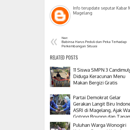
Info terupdate seputar Kabar
Magelang
«
Next
Babinsa Harus Peduli dan Peka Terhadap
Perkembangan Situasi
RELATED POSTS
11 Siswa SMPN 3 Candimul
Diduga Keracunan Menu
Makan Bergizi Gratis
Partai Demokrat Gelar
Gerakan Langit Biru Indon
ASRI di Magelang, Ajak W
Gotong Royong dan Tana
Pohon
Puluhan Warga Wonogiri