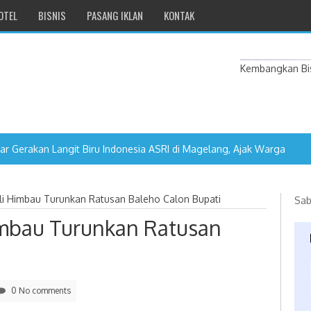
OTEL
BISNIS
PASANG IKLAN
KONTAK
Kembangkan Bis
ngit Biru Indonesia ASRI di Magelang, Ajak Warga Gotong Royong d
i Himbau Turunkan Ratusan Baleho Calon Bupati
Sab
mbau Turunkan Ratusan
0 No comments