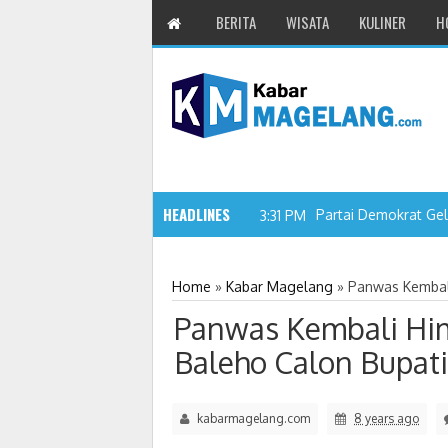
BERITA
WISATA
KULINER
H
HEADLINES
Partai Demokrat Gelar Gerakan La
3:31 PM
Home
»
Kabar Magelang
»
Panwas Kembal
Panwas Kembali Hi
Baleho Calon Bupati
kabarmagelang.com
8 years ago