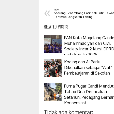
«
Next
Seorang Penambang Pasir Kali Putih Tewas
Tertimpa Longsoran Tebing
RELATED POSTS
PAN Kota Magelang Gand
Muhammadiyah dan Civil
Society Incar 2 Kursi DPR
pada Pemilu 2029
Koding dan AI Perlu
Dikenalkan sebagai “Alat”
Pembelajaran di Sekolah
Purna Pugar Candi Mendut
Tahap Dua Direncakan
Setahun, Pedagang Berha
Konpensasi
Tidak ada komentar: