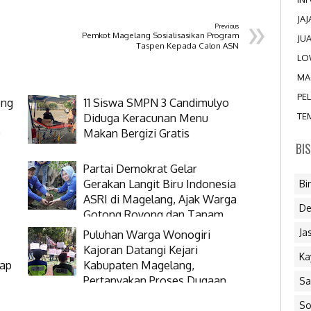
»
JA
Previous
Pemkot Magelang Sosialisasikan Program
JU
Taspen Kepada Calon ASN
LO
MA
PE
eng
11 Siswa SMPN 3 Candimulyo
TE
Diduga Keracunan Menu
D
Makan Bergizi Gratis
BI
Partai Demokrat Gelar
Gerakan Langit Biru Indonesia
Bi
ASRI di Magelang, Ajak Warga
De
Gotong Royong dan Tanam
Pohon
Ja
Puluhan Warga Wonogiri
Kajoran Datangi Kejari
Ka
rap
Kabupaten Magelang,
Pertanyakan Proses Dugaan
Sa
Korupsi Kepala Desanya
So