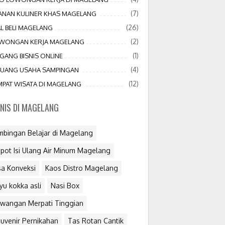
(7)
JANAN KULINER KHAS MAGELANG
(26)
AL BELI MAGELANG
(2)
WONGAN KERJA MAGELANG
(1)
GANG BISNIS ONLINE
(4)
LUANG USAHA SAMPINGAN
(12)
MPAT WISATA DI MAGELANG
SNIS DI MAGELANG
mbingan Belajar di Magelang
pot Isi Ulang Air Minum Magelang
sa Konveksi
Kaos Distro Magelang
yu kokka asli
Nasi Box
wangan Merpati Tinggian
uvenir Pernikahan
Tas Rotan Cantik