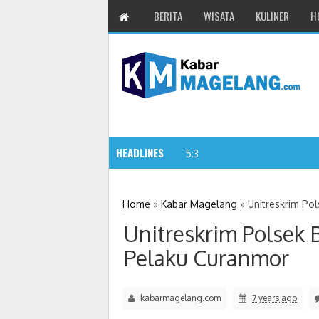
BERITA
WISATA
KULINER
H
HEADLINES
11 Siswa SMPN 3
5:32 PM
Home
»
Kabar Magelang
»
Unitreskrim Po
Unitreskrim Polsek 
Pelaku Curanmor
kabarmagelang.com
7 years ago